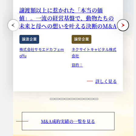
譲渡額以上に惹かれた「本当の価
値」。一流の経営基盤で、動物たちの
未来と母への想いを叶える決断のM&A
譲渡企業
譲受企業
株式会社サモエドカフェm
ネクサイトキャピタル株式
offu
会社
目的：
詳しく見る
M&A成約実績の一覧を見る