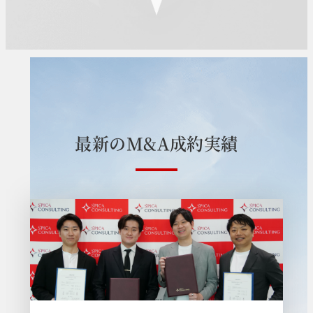
最
新
の
M
&
A
成
約
実
績