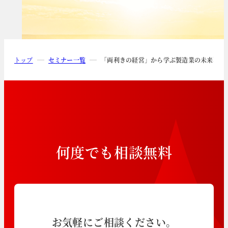
トップ
セミナー一覧
「両利きの経営」から学ぶ製造業の未来戦略
何
度
で
も
相
談
無
料
お気軽にご相談ください。