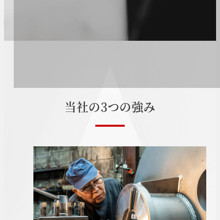
当
社
の
3
つ
の
強
み