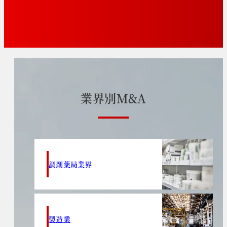
業
界
別
M
&
A
調剤薬局業界
製造業