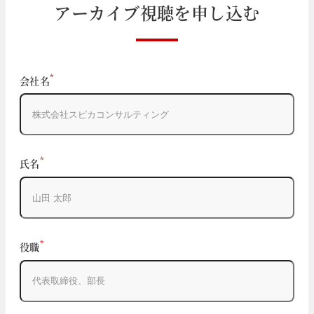
ア
ー
カ
イ
ブ
視
聴
を
申
し
込
む
If
*
会社名
you
are
a
human,
ignore
*
氏名
this
field
*
役職