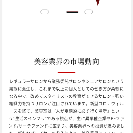
美
容
業
界
の
市
場
動
向
レギュラーサロンから業務委託サロンやシェアサロンという
業態に派生し、これまで以上に個人としての働き方が柔軟に
なる中で、改めてスタイリストの教育ができるサロン・強い
組織力を持つサロンが注目されています。新型コロナウィル
スを経て、美容室は『人が定期的に必ず行く場所』とい
う“生活のインフラ“である視点が、主に異業種企業やPEファ
ンド/サーチファンドに広まり、美容業界への投資が進みまし
た。新たなプレイヤーの参入により、美容業界にイノベーシ