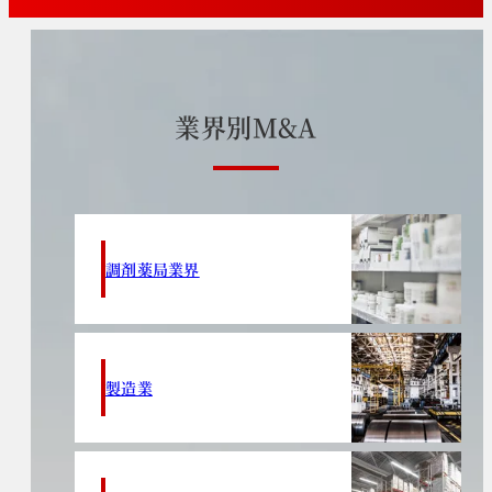
業
界
別
M
&
A
調剤薬局業界
製造業