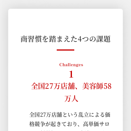
商
習
慣
を
踏
ま
え
た
4
つ
の
課
題
全国27万店舗、美容師58
万人
全国27万店舗という乱立による価
格競争が起きており、高単価サロ