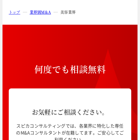
トップ
業界別M&A
美容業界
何
度
で
も
相
談
無
料
お気軽にご相談ください。
スピカコンサルティングでは、各業界に特化した専任
のM&Aコンサルタントが在籍してます。ご安心してご
利用ください。