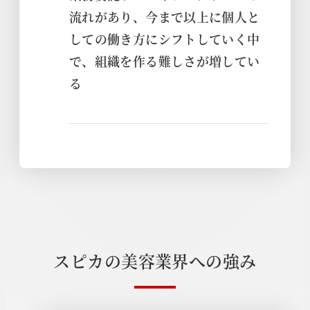
流れがあり、今まで以上に個人と
しての働き方にシフトしていく中
で、組織を作る難しさが増してい
る
ス
ピ
カ
の
美
容
業
界
へ
の
強
み