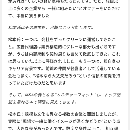
があれば”くらいの軽い気持ちだったんです。ただ、想像以
上に多くの企業から“一緒に組みたい”とオファーをいただけ
て、本当に驚きました
松本氏はその理由を、冷静にこう分析します。
松本氏：一つは、会社をずっとクリーンに運営してきたこ
と。広告代理店は業界構造的にグレーな部分も出がちです
が、うちは内部統制や契約周りも含めて徹底してきた。これ
は思っていた以上に評価されました。もう一つは、私自身の
キャリア背景です。前職の仲間が経営者として活躍している
会社も多く、“松本なら大丈夫だろう”という信頼の前提を持
っていただけたのだと思います
そして、M&Aの要となる“カルチャーフィット”も、トップ面
談を重ねる中で明確に見えてきます。
松本氏：規模も文化も異なる複数の企業と面談しましたが、
実際に“現場で一緒に働くイメージが湧くかどうか”という点
で、大きな差があったんです。数字や条件以上に、“相互理