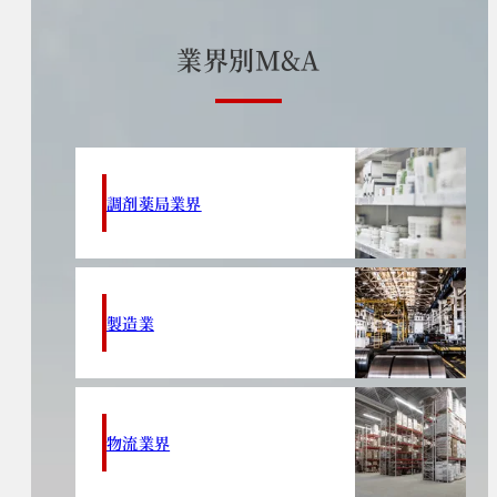
業
界
別
M
&
A
調剤薬局業界
製造業
物流業界