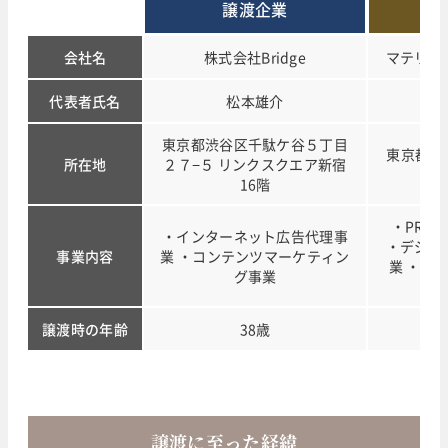
譲渡企業
会社名
株式会社Bridge
マテリア
代表者氏名
松本雄介
東京都渋谷区千駄ケ谷５丁目
東京都港区
所在地
２７−５ リンクスクエア新宿
ク
16階
・PRコ
・インターネット広告代理事
・デジタ
事業内容
業 ・コンテンツマーケティン
業 ・P
グ事業
譲渡時の年齢
38歳
譲渡
に至った経緯