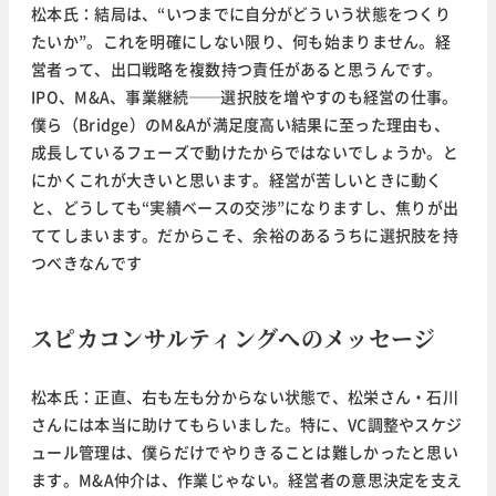
松本氏：結局は、“いつまでに自分がどういう状態をつくり
たいか”。これを明確にしない限り、何も始まりません。経
営者って、出口戦略を複数持つ責任があると思うんです。
IPO、M&A、事業継続──選択肢を増やすのも経営の仕事。
僕ら（Bridge）のM&Aが満足度高い結果に至った理由も、
成長しているフェーズで動けたからではないでしょうか。と
にかくこれが大きいと思います。経営が苦しいときに動く
と、どうしても“実績ベースの交渉”になりますし、焦りが出
ててしまいます。だからこそ、余裕のあるうちに選択肢を持
つべきなんです
スピカコンサルティングへのメッセージ
松本氏：正直、右も左も分からない状態で、松栄さん・石川
さんには本当に助けてもらいました。特に、VC調整やスケジ
ュール管理は、僕らだけでやりきることは難しかったと思い
ます。M&A仲介は、作業じゃない。経営者の意思決定を支え