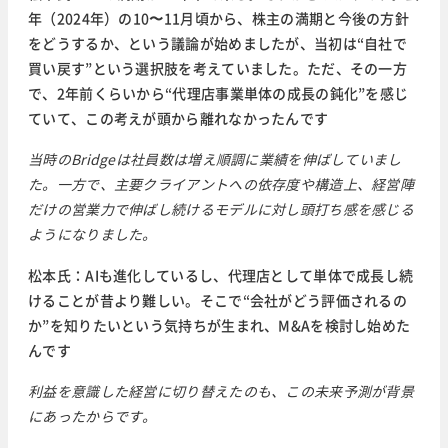
年（2024年）の10〜11月頃から、株主の満期と今後の方針
をどうするか、という議論が始めましたが、当初は“自社で
買い戻す”という選択肢を考えていました。ただ、その一方
で、2年前くらいから“代理店事業単体の成長の鈍化”を感じ
ていて、この考えが頭から離れなかったんです
当時のBridgeは社員数は増え順調に業績を伸ばしていまし
た。一方で、主要クライアントへの依存度や構造上、経営陣
だけの営業力で伸ばし続けるモデルに対し頭打ち感を感じる
ようになりました。
松本氏：AIも進化しているし、代理店として単体で成長し続
けることが昔より難しい。そこで“会社がどう評価されるの
か”を知りたいという気持ちが生まれ、M&Aを検討し始めた
んです
利益を意識した経営に切り替えたのも、この未来予測が背景
にあったからです。