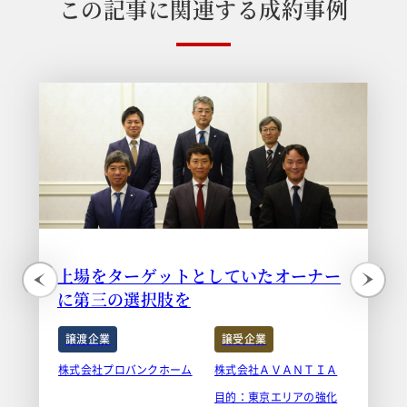
こ
の
記
事
に
関
連
す
る
成
約
事
例
上場をターゲットとしていたオーナー
に第三の選択肢を
譲渡企業
譲受企業
株式会社プロバンクホーム
株式会社ＡＶＡＮＴＩＡ
目的：
東京エリアの強化