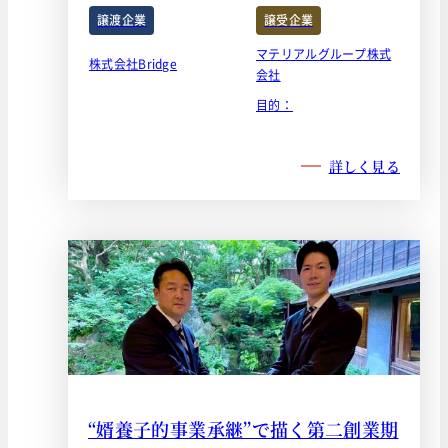
譲渡企業
譲受企業
マテリアルグループ株式
株式会社Bridge
会社
目的：
詳しく見る
“婿養子的事業承継”で描く第二創業期