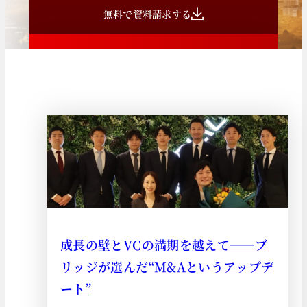
無料で資料請求する
まずは相談する
成長の壁とVCの満期を越えて──ブ
リッジが選んだ“M&Aというアップデ
ート”