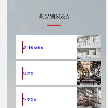
業
界
別
M
&
A
調剤薬局業界
製造業
物流業界