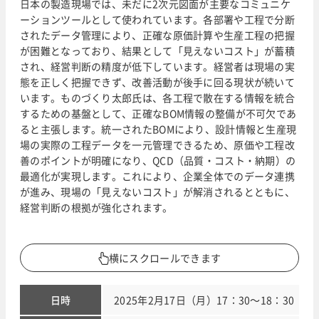
日本の製造現場では、未だに2次元図面が主要なコミュニケ
ーションツールとして使われています。各部署や工程で分断
されたデータ管理により、正確な原価計算や生産工程の把握
が困難となっており、結果として「見えないコスト」が蓄積
され、経営判断の精度が低下しています。経営者は現場の実
態を正しく把握できず、改善活動が後手に回る現状が続いて
います。ものづくり太郎氏は、各工程で散在する情報を統合
するための基盤として、正確なBOM情報の整備が不可欠であ
ると主張します。統一されたBOMにより、設計情報と生産現
場の実際の工程データを一元管理できるため、原価や工程改
善のポイントが明確になり、QCD（品質・コスト・納期）の
最適化が実現します。これにより、企業全体でのデータ連携
が進み、現場の「見えないコスト」が解消されるとともに、
経営判断の根拠が強化されます。
横にスクロールできます
日時
2025年2月17日（月）17：30～18：30