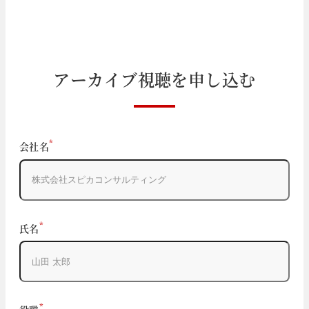
ア
ー
カ
イ
ブ
視
聴
を
申
し
込
む
If
*
会社名
you
are
a
human,
ignore
*
氏名
this
field
*