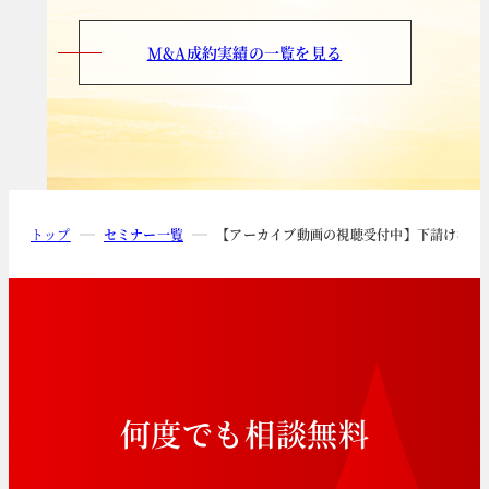
M&A成約実績の一覧を見る
トップ
セミナー一覧
【アーカイブ動画の視聴受付中】下請け構造
何
度
で
も
相
談
無
料