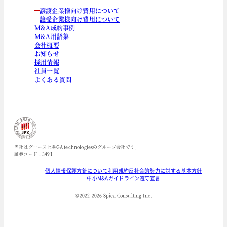
譲渡企業様向け費用について
譲受企業様向け費用について
M&A成約事例
M&A用語集
会社概要
お知らせ
採用情報
社員一覧
よくある質問
当社はグロース上場GA technologiesのグループ会社です。
証券コード：3491
個人情報保護方針について
利用規約
反社会的勢力に対する基本方針
中小M&Aガイドライン遵守宣言
© 2022-
2026
Spica Consulting Inc.