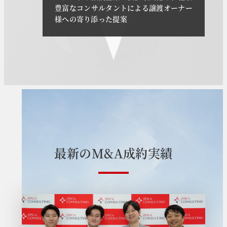
豊富なコンサルタントによる譲渡オーナー
様への寄り添った提案
最
新
の
M
&
A
成
約
実
績