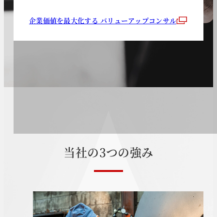
企業価値を最大化する バリューアップコンサル
当
社
の
3
つ
の
強
み