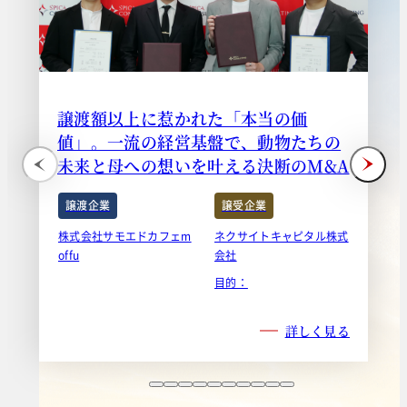
譲渡額以上に惹かれた「本当の価
値」。一流の経営基盤で、動物たちの
未来と母への想いを叶える決断のM&A
譲渡企業
譲受企業
株式会社サモエドカフェm
ネクサイトキャピタル株式
offu
会社
目的：
詳しく見る