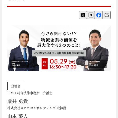
登壇者
ＴＭＩ総合法律事務所 弁護士
粟井 勇貴
株式会社スピカコンサルティング 取締役
山本 夢人