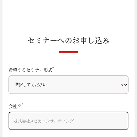
セ
ミ
ナ
ー
へ
の
お
申
し
込
み
If
*
希望するセミナー形式
you
are
a
human,
ignore
*
会社名
this
field