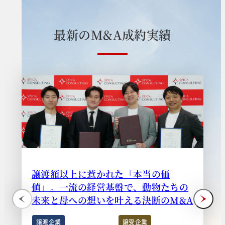
最
新
の
M
&
A
成
約
実
績
譲渡額以上に惹かれた「本当の価
値」。一流の経営基盤で、動物たちの
未来と母への想いを叶える決断のM&A
譲渡企業
譲受企業