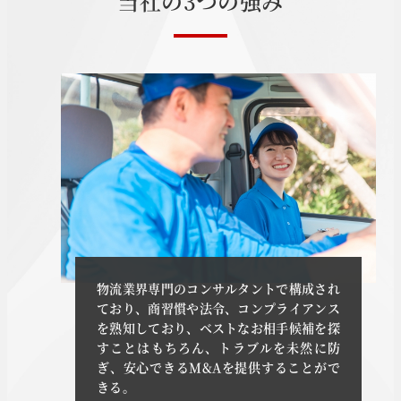
当
社
の
3
つ
の
強
み
物流業界専門のコンサルタントで構成され
ており、商習慣や法令、コンプライアンス
を熟知しており、ベストなお相手候補を探
すことはもちろん、トラブルを未然に防
ぎ、安心できるM&Aを提供することがで
きる。