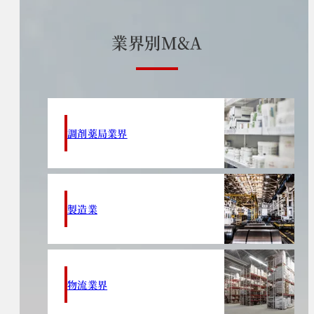
業
界
別
M
&
A
調剤薬局業界
製造業
物流業界