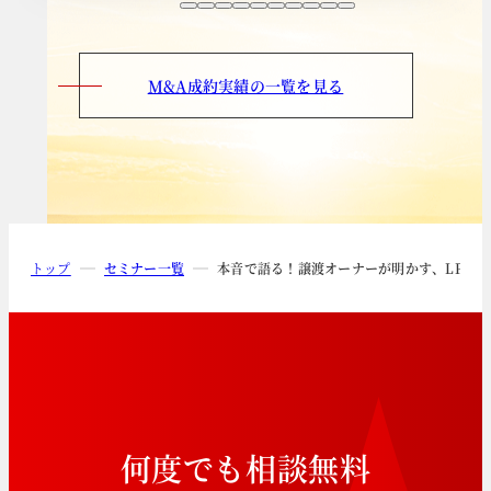
M&A成約実績の一覧を見る
トップ
セミナー一覧
本音で語る！譲渡オーナーが明かす、LPガ
何
度
で
も
相
談
無
料