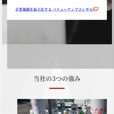
企業価値を最大化する バリューアップコンサル
当
社
の
3
つ
の
強
み