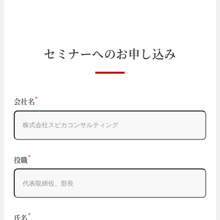
セ
ミ
ナ
ー
へ
の
お
申
し
込
み
If
*
会社名
you
are
a
human,
ignore
*
役職
this
field
*
氏名