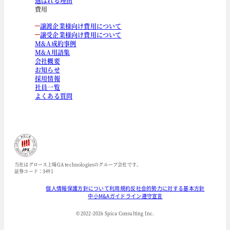
選ばれる理由
費用
譲渡企業様向け費用について
譲受企業様向け費用について
M&A成約事例
M&A用語集
会社概要
お知らせ
採用情報
社員一覧
よくある質問
当社はグロース上場GA technologiesのグループ会社です。
証券コード：3491
個人情報保護方針について
利用規約
反社会的勢力に対する基本方針
中小M&Aガイドライン遵守宣言
© 2022-
2026
Spica Consulting Inc.