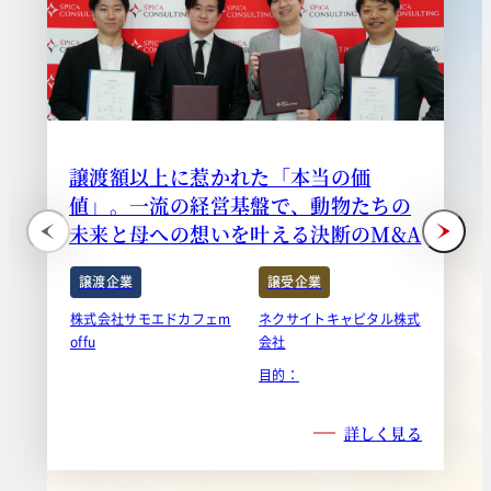
譲渡額以上に惹かれた「本当の価
値」。一流の経営基盤で、動物たちの
未来と母への想いを叶える決断のM&A
譲渡企業
譲受企業
株式会社サモエドカフェm
ネクサイトキャピタル株式
offu
会社
目的：
詳しく見る