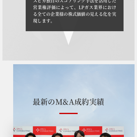
スピカ独自のスコアリング手法を活用した
営業権評価によって、LPガス業界におけ
る全ての企業様の株式価値の見える化を実
現します。
最
新
の
M
&
A
成
約
実
績