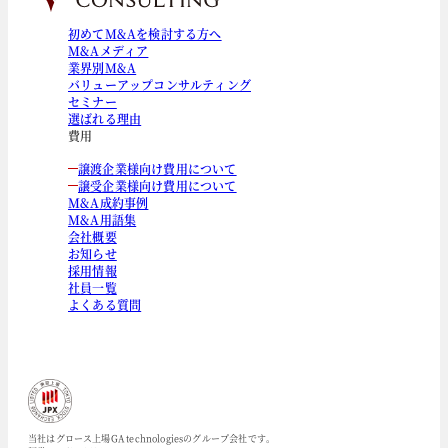
初めてM&Aを検討する方へ
M&Aメディア
業界別M&A
バリューアップコンサルティング
セミナー
選ばれる理由
費用
譲渡企業様向け費用について
譲受企業様向け費用について
M&A成約事例
M&A用語集
会社概要
お知らせ
採用情報
社員一覧
よくある質問
当社はグロース上場GA technologiesのグループ会社です。