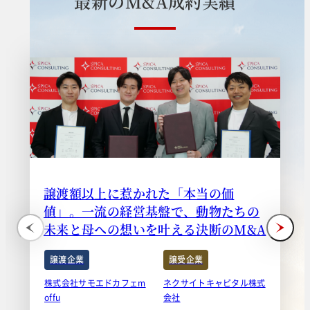
最
新
の
M
&
A
成
約
実
績
譲渡額以上に惹かれた「本当の価
値」。一流の経営基盤で、動物たちの
未来と母への想いを叶える決断のM&A
譲渡企業
譲受企業
株式会社サモエドカフェm
ネクサイトキャピタル株式
offu
会社