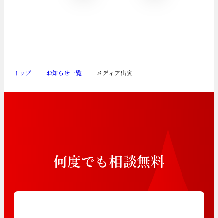
トップ
お知らせ一覧
メディア出演
何
度
で
も
相
談
無
料