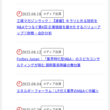
2025.08.18
メディア出演
工場マガジンラック｜【連載】キラリと光る技術を
M&Aでつなぐ第4回 企業価値を最大化するバリューア
ップ①財務・会計分析
2025.08.12
メディア出演
Forbes Japan｜「業界特化型M&A」のスピカコンサ
ルティングが挑む 調剤薬局再編の舞台裏
2025.08.04
メディア出演
エネルギーフォーラム｜LPガス業界のM&A＜中編＞
2025.07.29
メディア出演