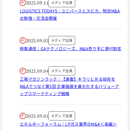
2025.09.11
メディア出演
LOGISTICS TODAYS｜ユニバースとスピカ、物流M&A
の勉強・交流会開催
2025.09.05
メディア出演
時事通信｜GAテクノロジーズ、M&A売り手に寄付助言
2025.09.04
メディア出演
工場マガジンラック｜【連載】キラリと光る技術を
M&Aでつなぐ第5回 企業価値を最大化するバリューア
ップ②マーケティング戦略
2025.09.01
メディア出演
エネルギーフォーラム｜LPガス業界のM&A＜後編＞