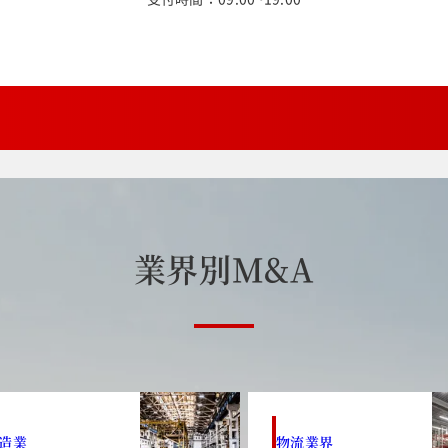
業
界
別
M
&
A
造業
物流業界