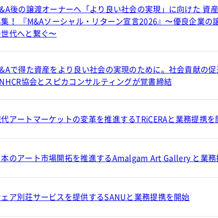
M&A後の譲渡オーナーへ「より良い社会の実現」に向けた 資
募集！ 『M&Aソーシャル・リターン宣言2026』〜優良企業
の世代へと繋ぐ〜
M&Aで得た資産をより良い社会の実現のために。社会貢献の
UNHCR協会とスピカコンサルティングが覚書締結
現代アートマーケットの変革を推進するTRiCERAと業務提携を
本のアート市場開拓を推進するAmalgam Art Gallery と
シェア別荘サービスを提供するSANUと業務提携を開始