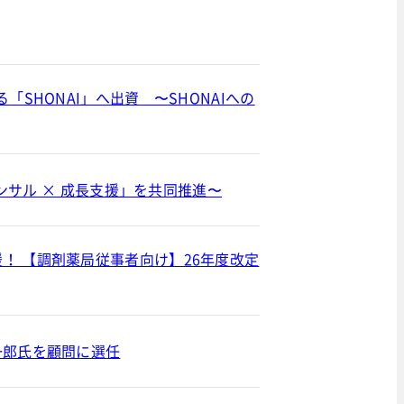
SHONAI」へ出資 〜SHONAIへの
コンサル × 成長支援」を共同推進〜
！ 【調剤薬局従事者向け】26年度改定
一郎氏を顧問に選任