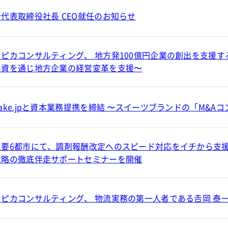
新代表取締役社長 CEO就任のお知らせ
スピカコンサルティング、 地方発100億円企業の創出を支援する「
出資を通じ地方企業の経営変革を支援〜
Cake.jpと資本業務提携を締結 〜スイーツブランドの「M&A
主要6都市にて、調剤報酬改定へのスピード対応をイチから支援
攻略の徹底伴走サポートセミナーを開催
スピカコンサルティング、 物流実務の第一人者である𠮷岡 泰