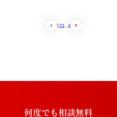
1
2
3
...
4
何
度
で
も
相
談
無
料