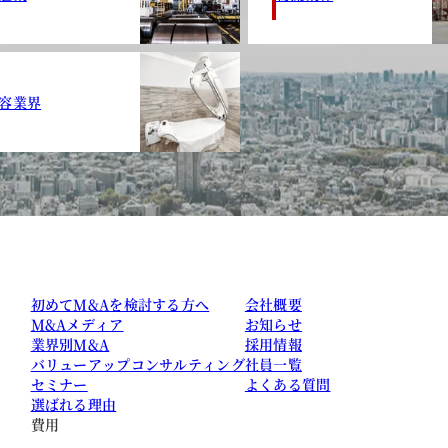
容業界
初めてM&Aを検討する方へ
会社概要
M&Aメディア
お知らせ
業界別M&A
採用情報
バリューアップコンサルティング
社員一覧
セミナー
よくある質問
選ばれる理由
費用