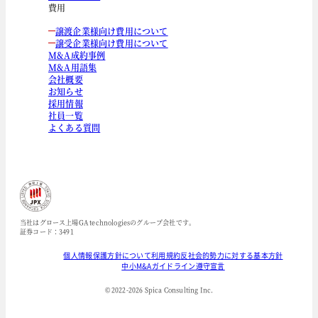
費用
譲渡企業様向け費用について
譲受企業様向け費用について
M&A成約事例
M&A用語集
会社概要
お知らせ
採用情報
社員一覧
よくある質問
当社はグロース上場GA technologiesのグループ会社です。
証券コード：3491
個人情報保護方針について
利用規約
反社会的勢力に対する基本方針
中小M&Aガイドライン遵守宣言
© 2022-
2026
Spica Consulting Inc.