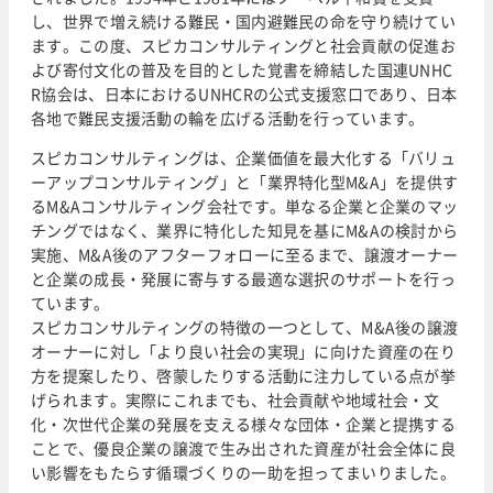
し、世界で増え続ける難民・国内避難民の命を守り続けてい
ます。この度、スピカコンサルティングと社会貢献の促進お
よび寄付文化の普及を目的とした覚書を締結した国連UNHC
R協会は、日本におけるUNHCRの公式支援窓口であり、日本
各地で難民支援活動の輪を広げる活動を行っています。
スピカコンサルティングは、企業価値を最大化する「バリュ
ーアップコンサルティング」と「業界特化型M&A」を提供す
るM&Aコンサルティング会社です。単なる企業と企業のマッ
チングではなく、業界に特化した知見を基にM&Aの検討から
実施、M&A後のアフターフォローに至るまで、譲渡オーナー
と企業の成長・発展に寄与する最適な選択のサポートを行っ
ています。
スピカコンサルティングの特徴の一つとして、M&A後の譲渡
オーナーに対し「より良い社会の実現」に向けた資産の在り
方を提案したり、啓蒙したりする活動に注力している点が挙
げられます。実際にこれまでも、社会貢献や地域社会・文
化・次世代企業の発展を支える様々な団体・企業と提携する
ことで、優良企業の譲渡で生み出された資産が社会全体に良
い影響をもたらす循環づくりの一助を担ってまいりました。