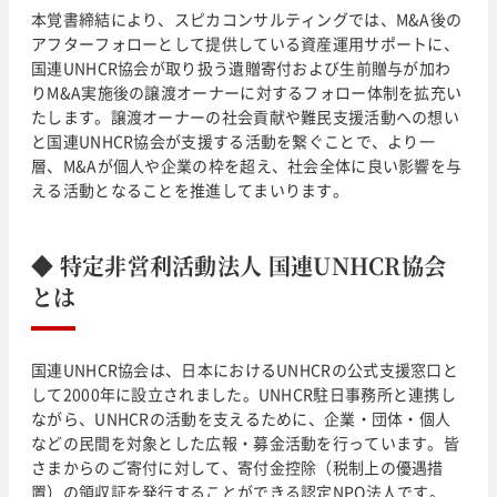
本覚書締結により、スピカコンサルティングでは、M&A後の
アフターフォローとして提供している資産運用サポートに、
国連UNHCR協会が取り扱う遺贈寄付および生前贈与が加わ
りM&A実施後の譲渡オーナーに対するフォロー体制を拡充い
たします。譲渡オーナーの社会貢献や難民支援活動への想い
と国連UNHCR協会が支援する活動を繋ぐことで、より一
層、M&Aが個人や企業の枠を超え、社会全体に良い影響を与
える活動となることを推進してまいります。
◆
特定非営利活動法人 国連UNHCR協会
とは
国連UNHCR協会は、日本におけるUNHCRの公式支援窓口と
して2000年に設立されました。UNHCR駐日事務所と連携し
ながら、UNHCRの活動を支えるために、企業・団体・個人
などの民間を対象とした広報・募金活動を行っています。皆
さまからのご寄付に対して、寄付金控除（税制上の優遇措
置）の領収証を発行することができる認定NPO法人です。