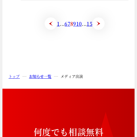
1
...
6
7
8
9
10
...
15
トップ
お知らせ一覧
メディア出演
何
度
で
も
相
談
無
料