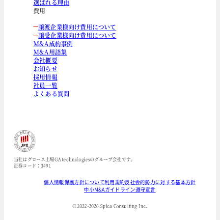
選ばれる理由
費用
譲渡企業様向け費用について
譲受企業様向け費用について
M&A成約事例
M&A用語集
会社概要
お知らせ
採用情報
社員一覧
よくある質問
当社はグロース上場GA technologiesのグループ会社です。
証券コード：3491
個人情報保護方針について
利用規約
反社会的勢力に対する基本方針
中小M&Aガイドライン遵守宣言
© 2022-
2026
Spica Consulting Inc.