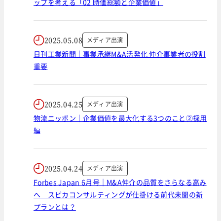
ップを考える「02 時価総額と企業価値」
2025.05.08
メディア出演
日刊工業新聞｜事業承継M&A活発化 仲介事業者の役割
重要
2025.04.25
メディア出演
物流ニッポン｜企業価値を最大化する3つのこと②採用
編
2025.04.24
メディア出演
Forbes Japan 6月号｜M&A仲介の品質をさらなる高み
へ スピカコンサルティングが仕掛ける前代未聞の新
プランとは？