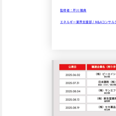
監修者：芹川 雅典
エネルギー業界支援部 / M&Aコンサル