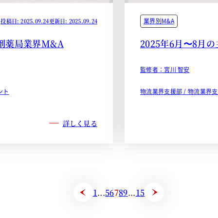
業界別M&A
投稿日: 2025.09.24
更新日: 2025.09.24
調剤薬局業界M&A
2025年6月〜8月
監修者：宮川 智安
ント
物流業界支援部 / 物流業界
詳しく見る
1
...
5
6
7
8
9
...
15