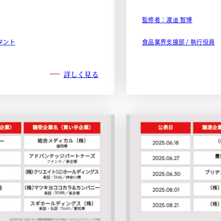
監修者：渡邉 智博
タント
食品業界支援部 / 執行役員
詳しく見る