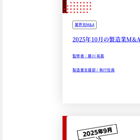
業界別M&A
2025年10月の製造業M&
監修者：藤川 祐喜
製造業支援部 / 執行役員