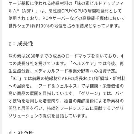
ケージ基板に使われる絶縁材料の「味の素ビルドアップフィ
ルム®（ABF）」は、高性能CPUやGPUの層間絶縁材として
使用されており、PCやサーバーなどの高機能半導体において
世界シェアほぼ100%の地位を占める結果となっています。
c：成長性
味の素は2030年までの成長のロードマップを引いており、4
つの成長分社を掲げています。「ヘルスケア」では今後、再
生医療分野、メディカルフード事業分野等への投資予定。
「ICT」では前段の絶縁材料ABFの成長および新領域・新材料
への展開を。「フード＆ウェルネス」では健康・栄養価値の
高い商品の展開を目指しています。「グリーン」では、バイ
オ技術を活用した培養肉や、独自の発酵技術による新素材の
開発と展開を行い、持続的フードシステムに貢献するアグリ
ソリューションの提供を目指しています。
d：社会性