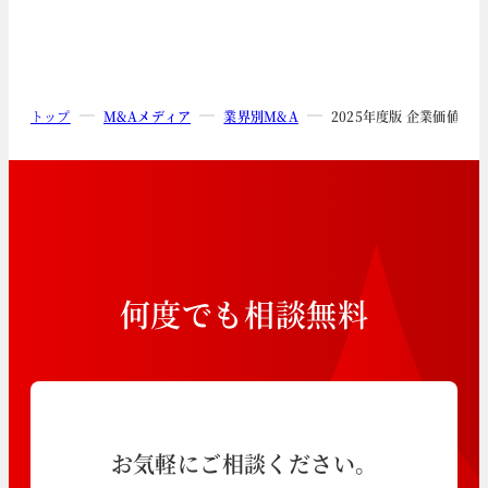
トップ
M&Aメディア
業界別M&A
2025年度版 企業価値
何
度
で
も
相
談
無
料
お気軽にご相談ください。