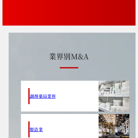
業
界
別
M
&
A
調剤薬局業界
製造業