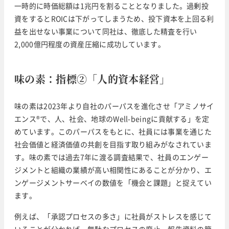
一時的に時価総額は1兆円を割ることとなりました。過剰投
資をするとROICは下がってしまうため、投下資本を上回る利
益を出せない事業について同社は、徹底した精査を行い
2,000億円程度の資産圧縮に成功しています。
味の素：指標②「人的資本経営」
味の素は2023年より自社のパーパスを進化させ「アミノサイ
エンス®で、人、社会、地球のWell-beingに貢献する」を定
めています。このパーパスをもとに、社員には事業を通じた
社会価値と経済価値の共創を目指す取り組みがなされていま
す。味の素では過去7年に渡る調査結果で、社員のエンゲー
ジメントと組織の業績が高い相関性にあることが分かり、エ
ンゲージメントサーベイの数値を「機会と課題」と捉えてい
ます。
例えば、「承認プロセスの多さ」に社員がストレスを感じて
いることが分かれば、無駄なプロセスの廃止、報告資料の簡