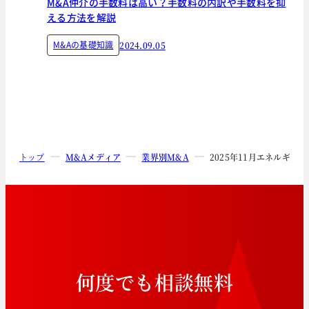
M&A仲介の手数料は高い？手数料の内訳や手数料を抑
える方法を解説
M&Aの基礎知識
2024.09.05
トップ
M&Aメディア
業界別M&A
2025年11月エネルギー
何
度
で
も
相
談
無
料