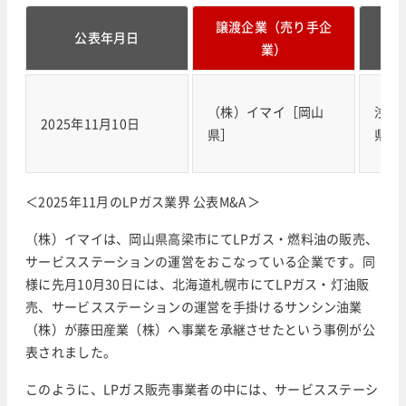
譲渡企業（売り手企
譲
公表年月日
業）
（株）イマイ［岡山
浅野
2025年11月10日
県］
県］
＜2025年11月のLPガス業界 公表M&A＞
（株）イマイは、岡山県高梁市にてLPガス・燃料油の販売、
サービスステーションの運営をおこなっている企業です。同
様に先月10月30日には、北海道札幌市にてLPガス・灯油販
売、サービスステーションの運営を手掛けるサンシン油業
（株）が藤田産業（株）へ事業を承継させたという事例が公
表されました。
このように、LPガス販売事業者の中には、サービスステーシ