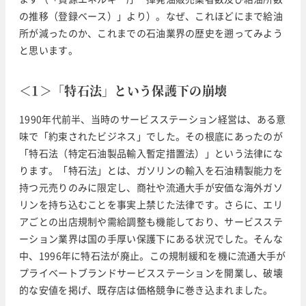
の推移（登録ベース）」より）。なぜ、これほどにまで給油
所が減ったのか、これまでの石油業界の歴史を遡ってみよう
と思います。
＜1＞「特石法」という保護下の崩壊
1990年代前半、当時のサービスステーション経営は、ある意
味で「約束されたビジネス」でした。その根底にあったのが
「特石法（特定石油製品輸入暫定措置法）」という法律にな
ります。「特石法」とは、ガソリンの輸入を石油精製能力を
持つ元売りのみに限定し、商社や流通大手が安価な海外ガソ
リンを持ち込むことを事実上禁じた法律です。さらに、エリ
アごとの出店規制や需給調整も機能しており、サービスステ
ーション業界は国の手厚い保護下にある状況でした。そんな
中、1996年に特石法が廃止。この規制緩和を機に流通大手が
プライベートブランドサービスステーションを開業し、破壊
的な安値を掲げ、既存店は価格競争に巻き込まれました。