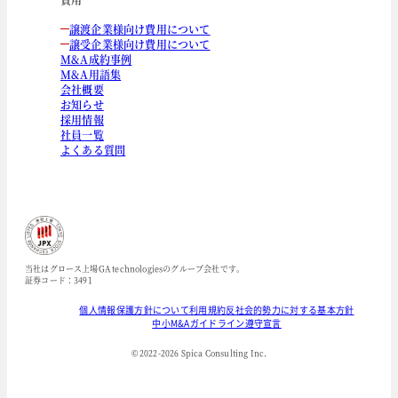
譲渡企業様向け費用について
譲受企業様向け費用について
M&A成約事例
M&A用語集
会社概要
お知らせ
採用情報
社員一覧
よくある質問
当社はグロース上場GA technologiesのグループ会社です。
証券コード：3491
個人情報保護方針について
利用規約
反社会的勢力に対する基本方針
中小M&Aガイドライン遵守宣言
© 2022-
2026
Spica Consulting Inc.