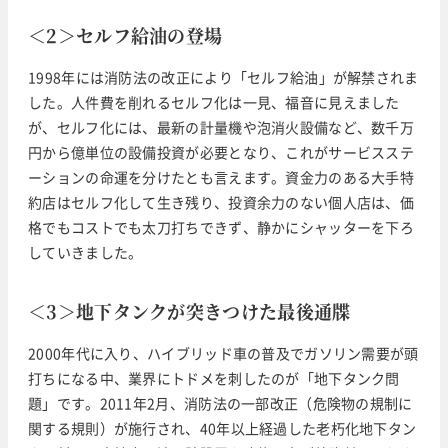
＜2＞セルフ給油の登場
1998年には消防法の改正により「セルフ給油」が解禁されま
した。人件費を削れるセルフ化は一見、福音に見えました
が、セルフ化には、最新の計量機や泡消火設備など、数千万
円から億単位の設備投資が必要となり、これがサービスステ
ーションの命運を分けたとも言えます。資金力のある大手特
約店はセルフ化して生き残り、投資余力のない個人店は、価
格でもコストでも太刀打ちできず、静かにシャッターを下ろ
していきました。
＜3＞地下タンクが突きつけた最後通牒
2000年代に入り、ハイブリッド車の普及でガソリン需要が頭
打ちになる中、業界にトドメを刺したのが「地下タンク問
題」です。2011年2月、消防法の一部改正（危険物の規制に
関する規則）が施行され、40年以上経過した老朽化地下タン