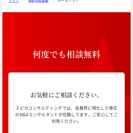
トップ
M&A用語集
ネームクリア
何
度
で
も
相
談
無
料
お気軽にご相談ください。
スピカコンサルティングでは、各業界に特化した専任
のM&Aコンサルタントが在籍してます。ご安心してご
利用ください。