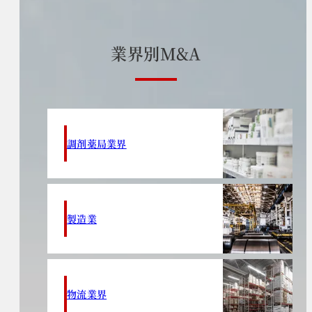
業
界
別
M
&
A
調剤薬局業界
製造業
物流業界