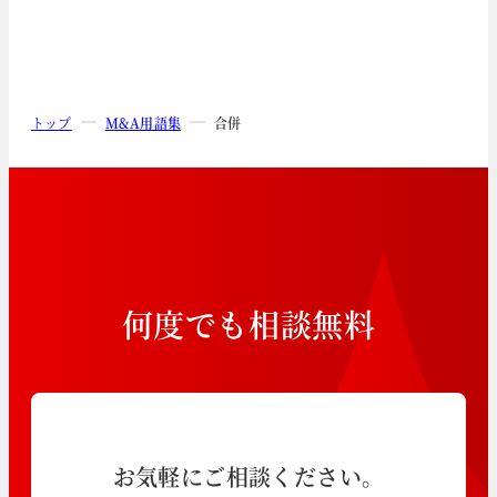
トップ
M&A用語集
合併
何
度
で
も
相
談
無
料
お気軽にご相談ください。