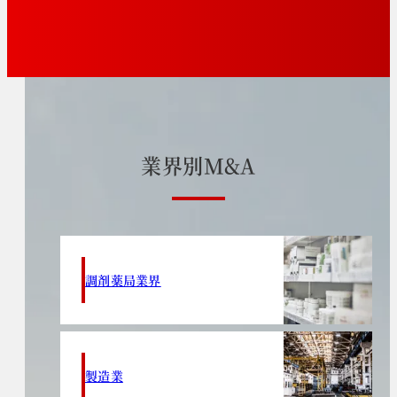
業
界
別
M
&
A
調剤薬局業界
製造業