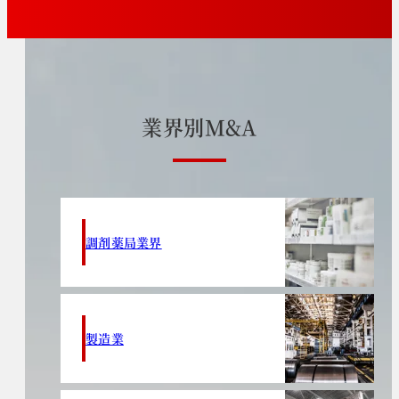
業
界
別
M
&
A
調剤薬局業界
製造業