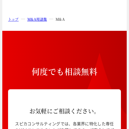
トップ
M&A用語集
M&A
何
度
で
も
相
談
無
料
お気軽にご相談ください。
スピカコンサルティングでは、各業界に特化した専任