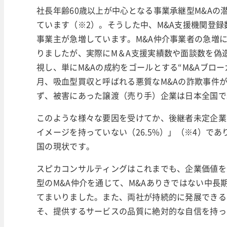
社長年齢60歳以上が中心となる事業承継型M&Aの潜在
ています（※2）。そうした中、M&A支援機関登録数
事業主が急増しています。M&A仲介事業者の急増
りましたが、実際にM＆A支援実績数や面談数を偽
視し、単にM&Aの成約をゴールとする“M&Aブロ
月、吸血型買収と呼ばれる悪質なM&Aの詐欺事件
ず、被害にあった譲渡（売り手）企業は日本全国で
このような様々な要因を受けてか、後継者未定企業
イメージを持っていない（26.5%）」（※4）で
国の現状です。
スピカコンサルティングはこれまでも、企業価値を
型のM&A仲介を通じて、M&Aありきではない中
てまいりました。また、両社が持続的に発展できる
そ、提供するサービスの品質に絶対的な自信を持っ