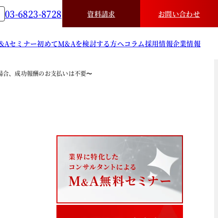
03-6823-8728
資料請求
お問い合わせ
&A
セミナー
初めてM&Aを検討する方へ
コラム
採用情報
企業情報
場合、成功報酬のお支払いは不要〜