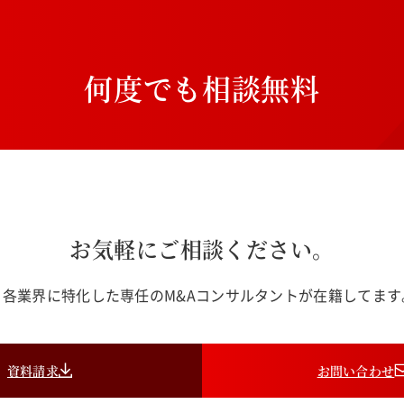
何
度
で
も
相
談
無
料
お気軽にご相談ください。
各業界に特化した専任のM&Aコンサルタントが在籍してま
資料請求
お問い合わせ