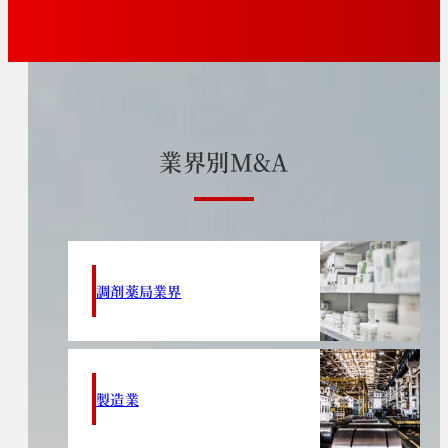
業
界
別
M
&
A
調剤薬局業界
製造業