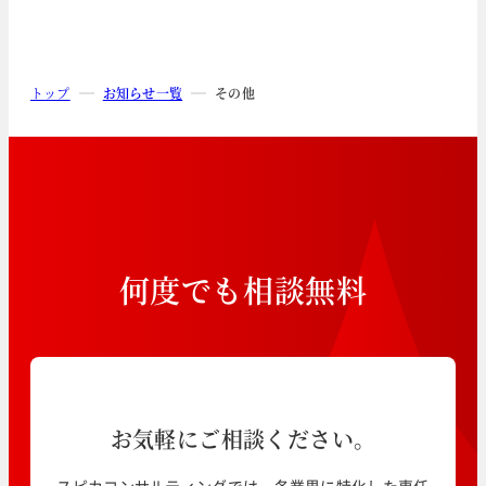
トップ
お知らせ一覧
その他
何
度
で
も
相
談
無
料
お気軽にご相談ください。