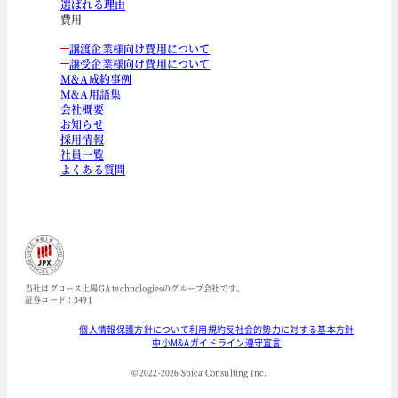
選ばれる理由
費用
譲渡企業様向け費用について
譲受企業様向け費用について
M&A成約事例
M&A用語集
会社概要
お知らせ
採用情報
社員一覧
よくある質問
当社はグロース上場GA technologiesのグループ会社です。
証券コード：3491
個人情報保護方針について
利用規約
反社会的勢力に対する基本方針
中小M&Aガイドライン遵守宣言
© 2022-
2026
Spica Consulting Inc.