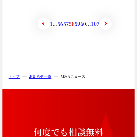
1
...
56
57
58
59
60
...
107
トップ
お知らせ一覧
M&Aニュース
何
度
で
も
相
談
無
料