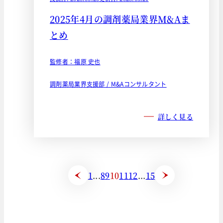
2025年4月の調剤薬局業界M&Aま
とめ
監修者：福原 史也
調剤薬局業界支援部 / M&Aコンサルタント
詳しく見る
1
...
8
9
10
11
12
...
15