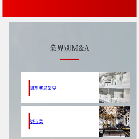
業
界
別
M
&
A
調剤薬局業界
製造業