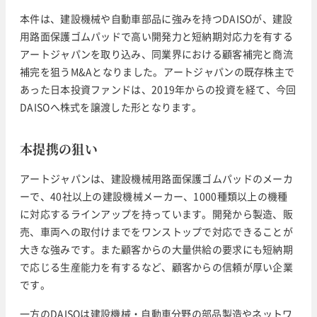
本件は、建設機械や自動車部品に強みを持つDAISOが、建設
用路面保護ゴムパッドで高い開発力と短納期対応力を有する
アートジャパンを取り込み、同業界における顧客補完と商流
補完を狙うM&Aとなりました。アートジャパンの既存株主で
あった日本投資ファンドは、2019年からの投資を経て、今回
DAISOへ株式を譲渡した形となります。
本提携の狙い
アートジャパンは、建設機械用路面保護ゴムパッドのメーカ
ーで、40社以上の建設機械メーカー、1000種類以上の機種
に対応するラインアップを持っています。開発から製造、販
売、車両への取付けまでをワンストップで対応できることが
大きな強みです。また顧客からの大量供給の要求にも短納期
で応じる生産能力を有するなど、顧客からの信頼が厚い企業
です。
一方のDAISOは建設機械・自動車分野の部品製造やネットワ