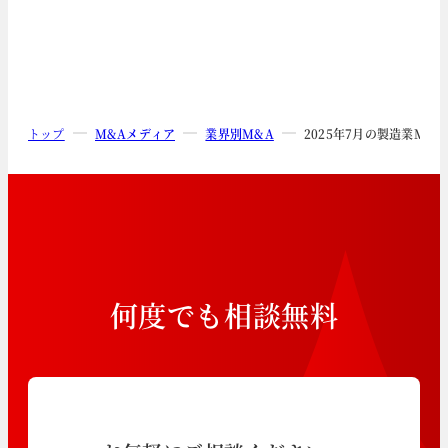
トップ
M&Aメディア
業界別M&A
2025年7月の製造業M&
何
度
で
も
相
談
無
料