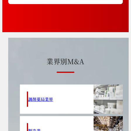
業
界
別
M
&
A
調剤薬局業界
製造業