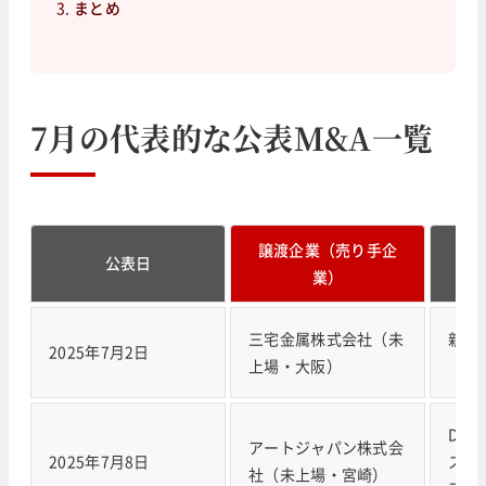
まとめ
7月の代表的な公表M&A一覧
譲渡企業（売り手企
譲
公表日
業）
三宅金属株式会社（未
新家
2025年7月2日
上場・大阪）
（73
DA
アートジャパン株式会
2025年7月8日
ス株
社（未上場・宮崎）