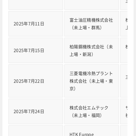
三重
富士油圧精機株式会社
株式
2025年7月11日
（未上場・群馬）
上場
柏陽鋼機株式会社（未
株式
2025年7月15日
上場・新潟）
（未
三菱電機冷熱プラント
三浦
2025年7月22日
株式会社（未上場・東
（60
京）
株式会社エムテック
サン
2025年7月24日
（未上場・福岡）
社（
HTK Europe