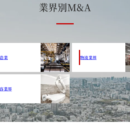
業
界
別
M
&
A
造業
物流業界
容業界