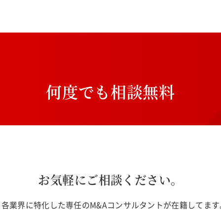
何
度
で
も
相
談
無
料
お気軽にご相談ください。
各業界に特化した専任のM&Aコンサルタントが在籍してま