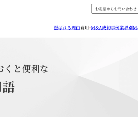
お電話からお問い合わせ
選ばれる理由
費用
M&A成約事例
業界別M
おくと便利な
用語