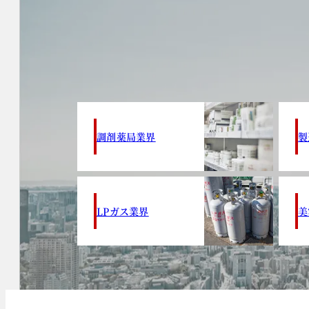
調剤薬局業界
製
LPガス業界
美