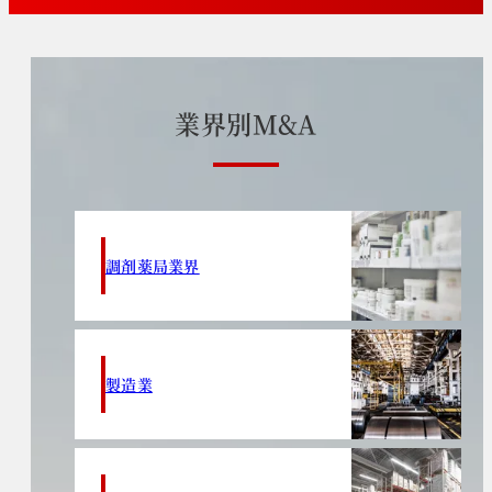
業
界
別
M
&
A
調剤薬局業界
製造業