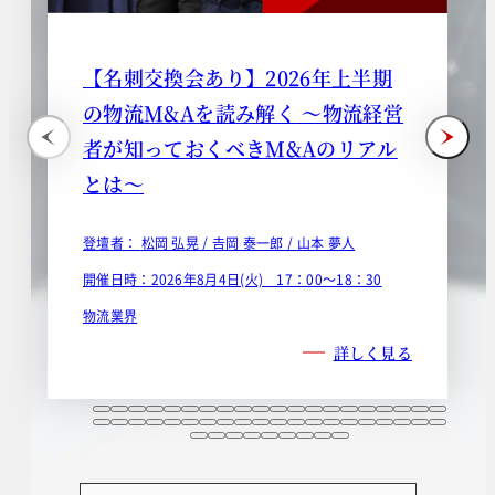
【名刺交換会あり】2026年上半期
の物流M&Aを読み解く ～物流経営
者が知っておくべきM&Aのリアル
とは～
登壇者：
松岡 弘晃 /
𠮷岡 泰一郎 /
山本 夢人
開催日時：2026年8月4日(火) 17：00～18：30
物流業界
詳しく見る