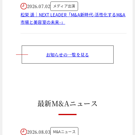
2026.07.02
メディア出演
松栄 遥｜NEXT LEADER「M&A新時代-活性化するM&A
市場と美容室の未来-」
お知らせの一覧を見る
最
新
M
&
A
ニ
ュ
ー
ス
2026.08.03
M&Aニュース