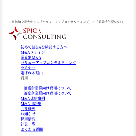
企業価値を最大化する「バリューアップコンサルティング」と「業界特化型M&A」
初めてM&Aを検討する方へ
M&Aメディア
業界別M&A
バリューアップコンサルティング
セミナー
選ばれる理由
費用
譲渡企業様向け費用について
譲受企業様向け費用について
M&A成約事例
M&A用語集
会社概要
お知らせ
採用情報
社員一覧
よくある質問