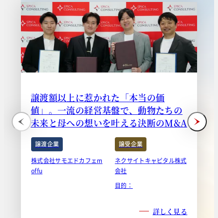
譲渡額以上に惹かれた「本当の価
値」。一流の経営基盤で、動物たちの
未来と母への想いを叶える決断のM&A
譲渡企業
譲受企業
株式会社サモエドカフェm
ネクサイトキャピタル株式
offu
会社
目的：
詳しく見る