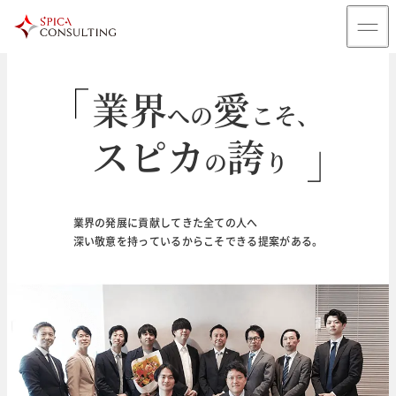
業界
愛
への
こそ、
スピカ
誇
の
り
輝
未来
く
のために
業界の発展に貢献してきた全ての人へ
深い敬意を持っているからこそできる提案がある。