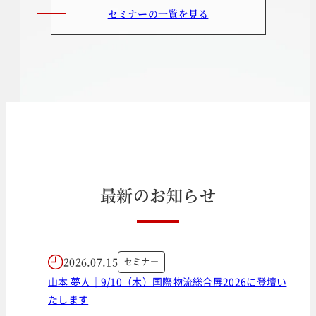
セミナーの一覧を見る
最
新
の
お
知
ら
せ
2026.07.15
セミナー
山本 夢人｜9/10（木）国際物流総合展2026に登壇い
たします