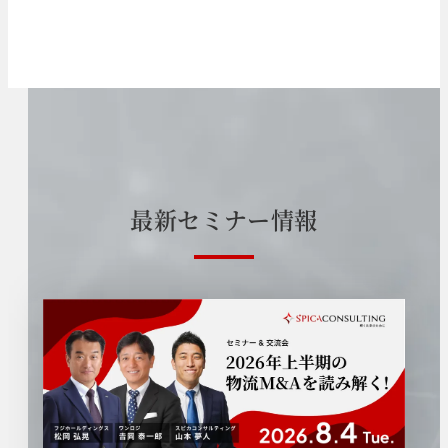
最
新
セ
ミ
ナ
ー
情
報