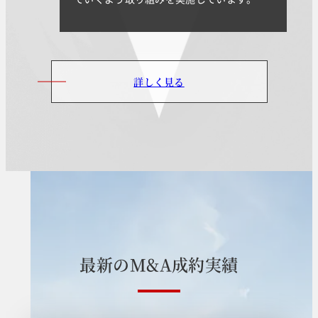
詳しく見る
最
新
の
M
&
A
成
約
実
績