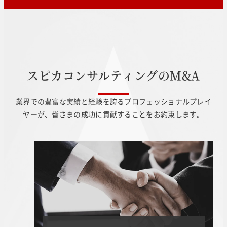
ス
ピ
カ
コ
ン
サ
ル
テ
ィ
ン
グ
の
M
&
A
業界での豊富な実績と経験を誇るプロフェッショナルプレイ
ヤーが、皆さまの成功に貢献することをお約束します。