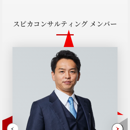
ス
ピ
カ
コ
ン
サ
ル
テ
ィ
ン
グ
メ
ン
バ
ー