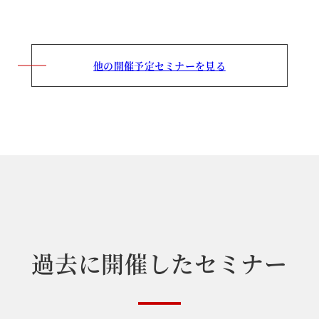
他の開催予定セミナーを見る
過
去
に
開
催
し
た
セ
ミ
ナ
ー