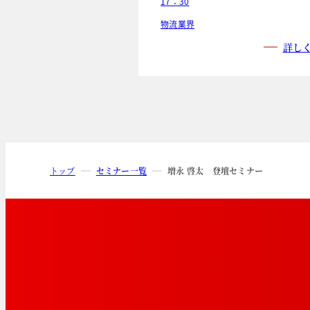
17：30
物流業界
詳し
トップ
セミナー一覧
増永 啓太 登壇セミナー