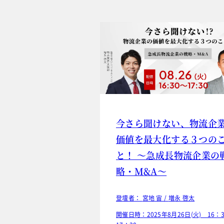
今さら聞けない、物流企
価値を最大化する３つの
と！ ～急成長物流企業の
略・M&A～
登壇者：
宮地 宙 /
増永 啓太
開催日時：2025年8月26日(火) 16：