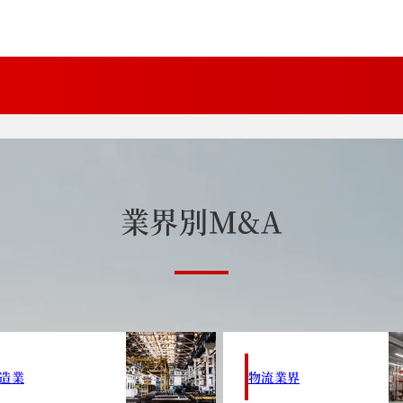
業
界
別
M
&
A
造業
物流業界