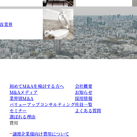
容業界
初めてM&Aを検討する方へ
会社概要
M&Aメディア
お知らせ
業界別M&A
採用情報
バリューアップコンサルティング
社員一覧
セミナー
よくある質問
選ばれる理由
費用
譲渡企業様向け費用について