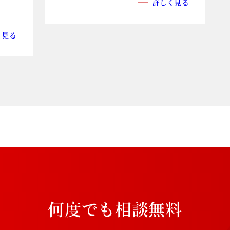
詳しく見る
く見る
何
度
で
も
相
談
無
料