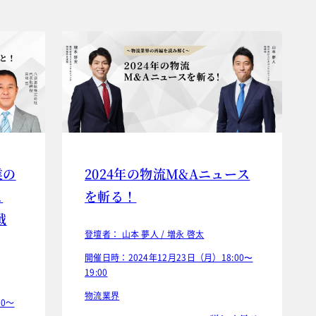
業の
2024年の物流M&Aニュース
こ
を斬る！
戦
登壇者：
山本 夢人 /
増永 啓太
開催日時：2024年12月23日（月）18:00〜
19:00
物流業界
30～