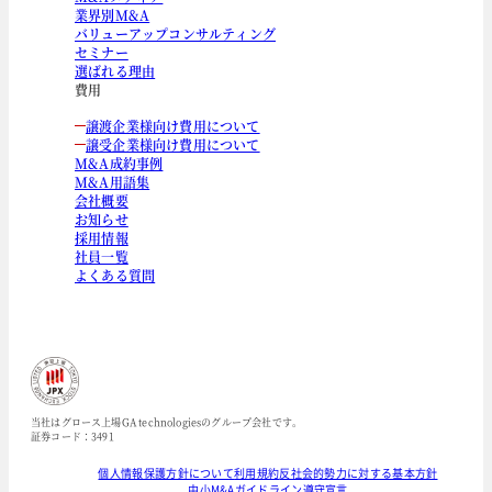
業界別M&A
バリューアップコンサルティング
セミナー
選ばれる理由
費用
譲渡企業様向け費用について
譲受企業様向け費用について
M&A成約事例
M&A用語集
会社概要
お知らせ
採用情報
社員一覧
よくある質問
当社はグロース上場GA technologiesのグループ会社です。
証券コード：3491
個人情報保護方針について
利用規約
反社会的勢力に対する基本方針
中小M&Aガイドライン遵守宣言