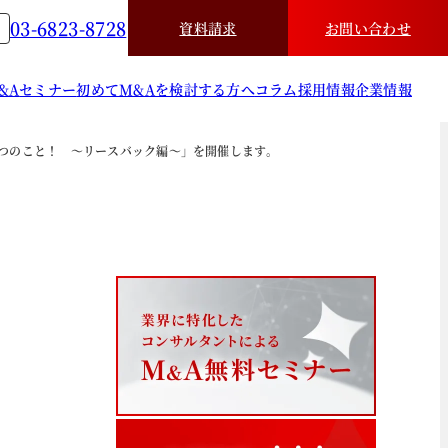
03-6823-8728
資料請求
お問い合わせ
&A
セミナー
初めてM&Aを検討する方へ
コラム
採用情報
企業情報
３つのこと！ ～リースバック編～」を開催します。