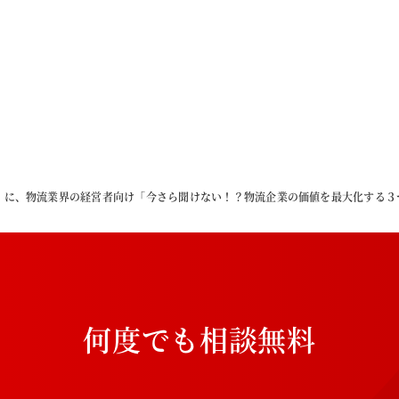
日（木）に、物流業界の経営者向け「今さら聞けない！？物流企業の価値を最大化する
何
度
で
も
相
談
無
料