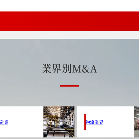
業
界
別
M
&
A
造業
物流業界