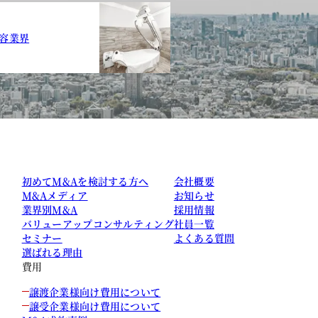
容業界
初めてM&Aを検討する方へ
会社概要
M&Aメディア
お知らせ
業界別M&A
採用情報
バリューアップコンサルティング
社員一覧
セミナー
よくある質問
選ばれる理由
費用
譲渡企業様向け費用について
譲受企業様向け費用について