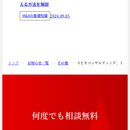
える方法を解説
M&Aの基礎知識
2024.09.05
トップ
お知らせ一覧
その他
スピカコンサルティング、 You
何
度
で
も
相
談
無
料