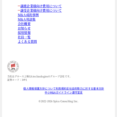
譲渡企業様向け費用について
譲受企業様向け費用について
M&A成約事例
M&A用語集
会社概要
お知らせ
採用情報
社員一覧
よくある質問
当社はグロース上場GA technologiesのグループ会社です。
証券コード：3491
個人情報保護方針について
利用規約
反社会的勢力に対する基本方針
中小M&Aガイドライン遵守宣言
© 2022-
2026
Spica Consulting Inc.