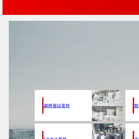
調剤薬局業界
製
LPガス業界
美