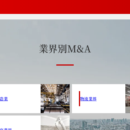
業
界
別
M
&
A
造業
物流業界
容業界