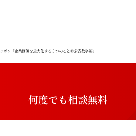
ニッポン「企業価値を最大化する３つのこと⑯公表数字編」
何
度
で
も
相
談
無
料