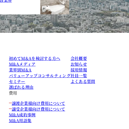
初めてM&Aを検討する方へ
会社概要
M&Aメディア
お知らせ
業界別M&A
採用情報
バリューアップコンサルティング
社員一覧
セミナー
よくある質問
選ばれる理由
費用
譲渡企業様向け費用について
譲受企業様向け費用について
M&A成約事例
M&A用語集