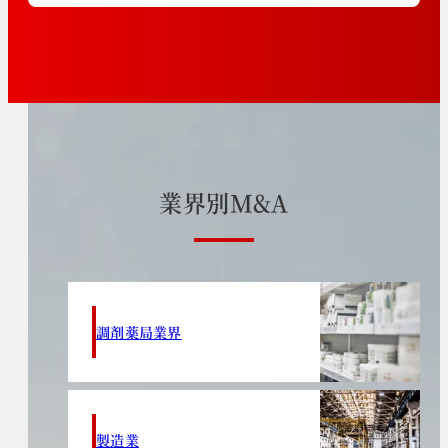
業
界
別
M
&
A
調剤薬局業界
製造業