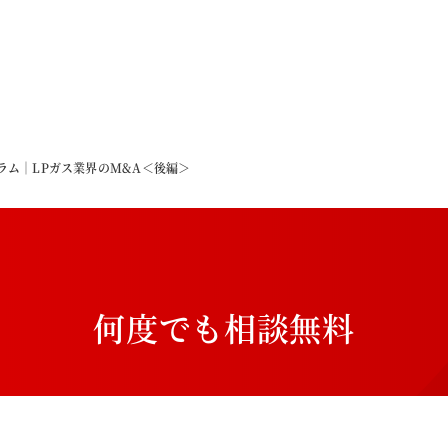
ラム｜LPガス業界のM&A＜後編＞
何
度
で
も
相
談
無
料