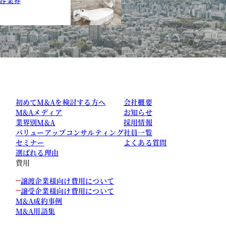
初めてM&Aを検討する方へ
会社概要
M&Aメディア
お知らせ
業界別M&A
採用情報
バリューアップコンサルティング
社員一覧
セミナー
よくある質問
選ばれる理由
費用
譲渡企業様向け費用について
譲受企業様向け費用について
M&A成約事例
M&A用語集