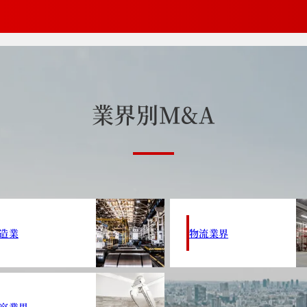
業
界
別
M
&
A
造業
物流業界
容業界