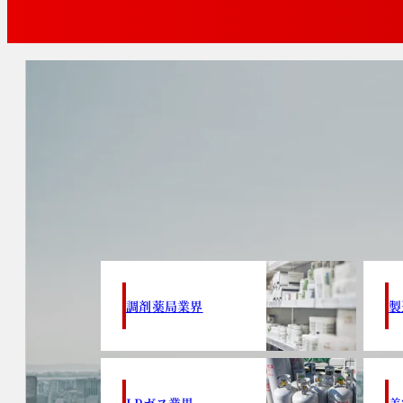
調剤薬局業界
製
LPガス業界
美