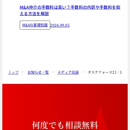
M&A仲介の手数料は高い？手数料の内訳や手数料を抑
える方法を解説
M&Aの基礎知識
2024.09.05
トップ
お知らせ一覧
メディア出演
タスクフォース21｜LP
何
度
で
も
相
談
無
料