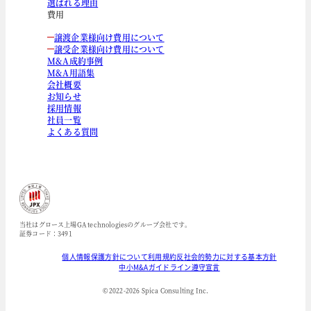
選ばれる理由
費用
譲渡企業様向け費用について
譲受企業様向け費用について
M&A成約事例
M&A用語集
会社概要
お知らせ
採用情報
社員一覧
よくある質問
当社はグロース上場GA technologiesのグループ会社です。
証券コード：3491
個人情報保護方針について
利用規約
反社会的勢力に対する基本方針
中小M&Aガイドライン遵守宣言
© 2022-
2026
Spica Consulting Inc.