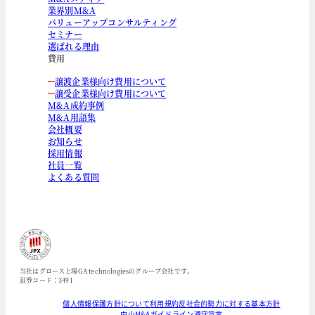
業界別M&A
バリューアップコンサルティング
セミナー
選ばれる理由
費用
譲渡企業様向け費用について
譲受企業様向け費用について
M&A成約事例
M&A用語集
会社概要
お知らせ
採用情報
社員一覧
よくある質問
当社はグロース上場GA technologiesのグループ会社です。
証券コード：3491
個人情報保護方針について
利用規約
反社会的勢力に対する基本方針
中小M&Aガイドライン遵守宣言