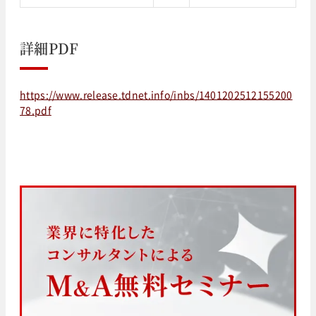
詳細PDF
https://www.release.tdnet.info/inbs/1401202512155200
78.pdf