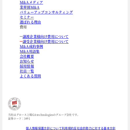
M&Aメディア
業界別M&A
バリューアップコンサルティング
セミナー
選ばれる理由
費用
譲渡企業様向け費用について
譲受企業様向け費用について
M&A成約事例
M&A用語集
会社概要
お知らせ
採用情報
社員一覧
よくある質問
当社はグロース上場GA technologiesのグループ会社です。
証券コード：3491
個人情報保護方針について
利用規約
反社会的勢力に対する基本方針