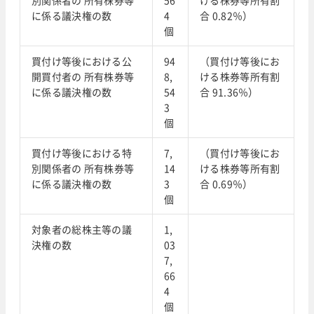
に係る議決権の数
4
合 0.82％）
個
買付け等後における公
94
（買付け等後にお
開買付者の 所有株券等
8,
ける株券等所有割
に係る議決権の数
54
合 91.36％）
3
個
買付け等後における特
7,
（買付け等後にお
別関係者の 所有株券等
14
ける株券等所有割
に係る議決権の数
3
合 0.69％）
個
対象者の総株主等の議
1,
決権の数
03
7,
66
4
個