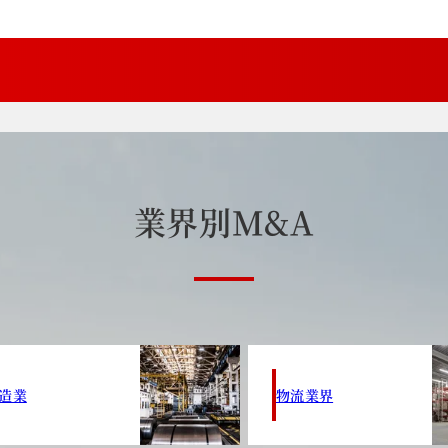
業
界
別
M
&
A
造業
物流業界