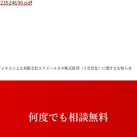
223524690.pdf
ビジネスによる有限会社エフイーエヌの株式取得（子会社化）に関するお知らせ
何
度
で
も
相
談
無
料