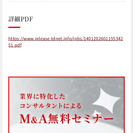
詳細PDF
https://www.release.tdnet.info/inbs/1401202601155342
51.pdf