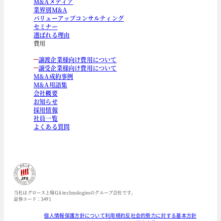
M&Aメディア
業界別M&A
バリューアップコンサルティング
セミナー
選ばれる理由
費用
譲渡企業様向け費用について
譲受企業様向け費用について
M&A成約事例
M&A用語集
会社概要
お知らせ
採用情報
社員一覧
よくある質問
当社はグロース上場GA technologiesのグループ会社です。
証券コード：3491
個人情報保護方針について
利用規約
反社会的勢力に対する基本方針