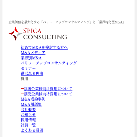
企業価値を最大化する「バリューアップコンサルティング」と「業界特化型M&A」
初めてM&Aを検討する方へ
M&Aメディア
業界別M&A
バリューアップコンサルティング
セミナー
選ばれる理由
費用
譲渡企業様向け費用について
譲受企業様向け費用について
M&A成約事例
M&A用語集
会社概要
お知らせ
採用情報
社員一覧
よくある質問