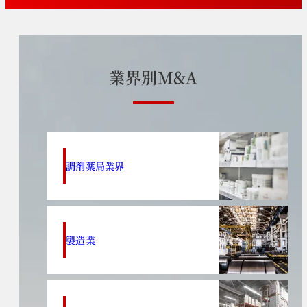
業
界
別
M
&
A
調剤薬局業界
製造業