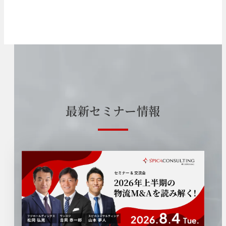
最
新
セ
ミ
ナ
ー
情
報