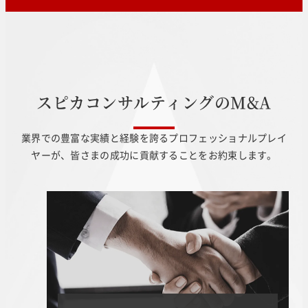
ス
ピ
カ
コ
ン
サ
ル
テ
ィ
ン
グ
の
M
&
A
業界での豊富な実績と経験を誇るプロフェッショナルプレイ
ヤーが、皆さまの成功に貢献することをお約束します。