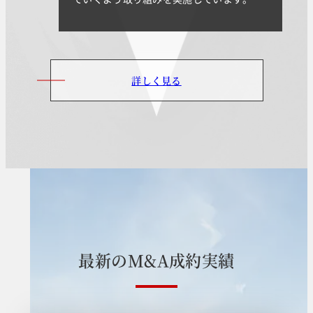
詳しく見る
最
新
の
M
&
A
成
約
実
績