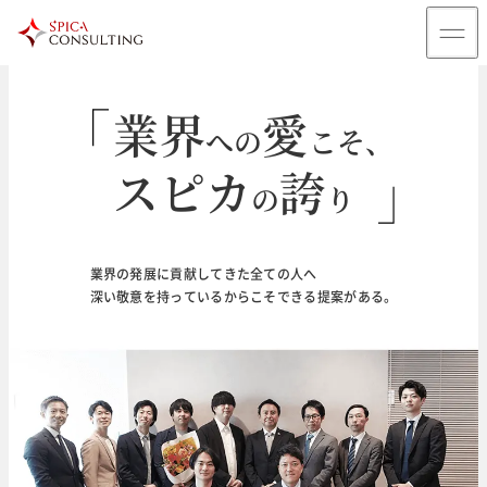
業界
愛
への
こそ、
スピカ
誇
の
り
輝
未来
く
のために
業界の発展に貢献してきた全ての人へ
深い敬意を持っているからこそできる提案がある。