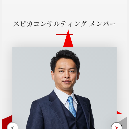
ス
ピ
カ
コ
ン
サ
ル
テ
ィ
ン
グ
メ
ン
バ
ー