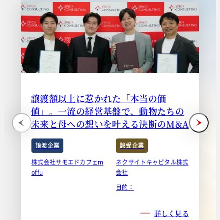
譲渡額以上に惹かれた「本当の価
値」。一流の経営基盤で、動物たちの
未来と母への想いを叶える決断のM&A
譲渡企業
譲受企業
株式会社サモエドカフェm
ネクサイトキャピタル株式
offu
会社
目的：
詳しく見る