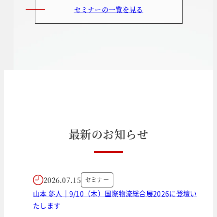
セミナーの一覧を見る
最
新
の
お
知
ら
せ
2026.07.15
セミナー
山本 夢人｜9/10（木）国際物流総合展2026に登壇い
たします