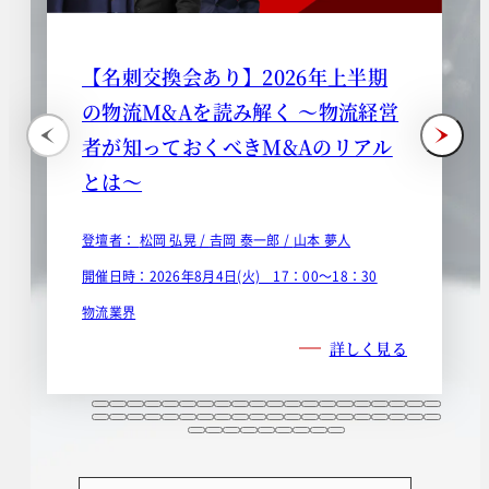
【名刺交換会あり】2026年上半期
の物流M&Aを読み解く ～物流経営
者が知っておくべきM&Aのリアル
とは～
登壇者：
松岡 弘晃 /
𠮷岡 泰一郎 /
山本 夢人
開催日時：2026年8月4日(火) 17：00～18：30
物流業界
詳しく見る