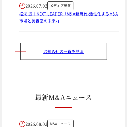
2026.07.02
メディア出演
松栄 遥｜NEXT LEADER「M&A新時代-活性化するM&A
市場と美容室の未来-」
お知らせの一覧を見る
最
新
M
&
A
ニ
ュ
ー
ス
2026.08.03
M&Aニュース