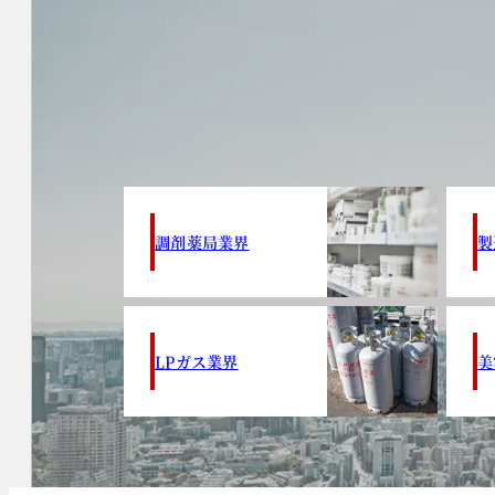
調剤薬局業界
製
LPガス業界
美