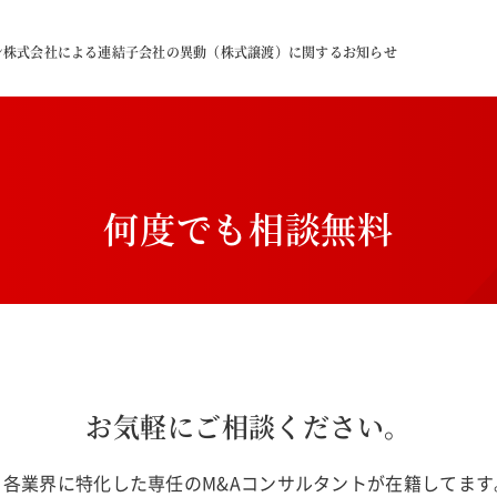
ン株式会社による連結子会社の異動（株式譲渡）に関するお知らせ
何
度
で
も
相
談
無
料
お気軽にご相談ください。
各業界に特化した専任のM&Aコンサルタントが在籍してま