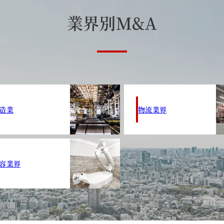
業
界
別
M
&
A
造業
物流業界
容業界