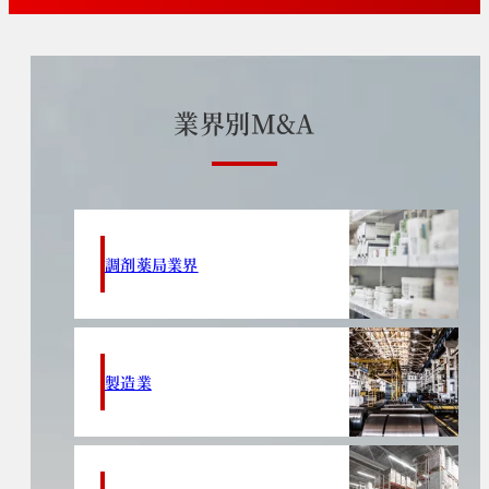
業
界
別
M
&
A
調剤薬局業界
製造業