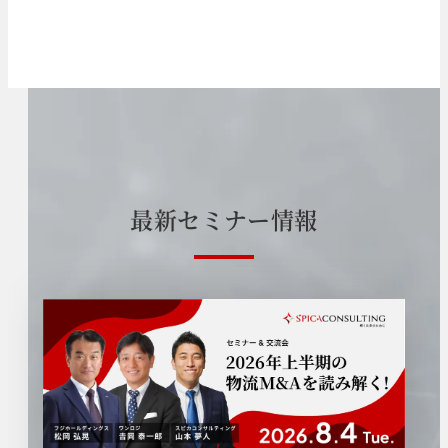
最
新
セ
ミ
ナ
ー
情
報