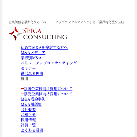
企業価値を最大化する「バリューアップコンサルティング」と「業界特化型M&A」
初めてM&Aを検討する方へ
M&Aメディア
業界別M&A
バリューアップコンサルティング
セミナー
選ばれる理由
費用
譲渡企業様向け費用について
譲受企業様向け費用について
M&A成約事例
M&A用語集
会社概要
お知らせ
採用情報
社員一覧
よくある質問