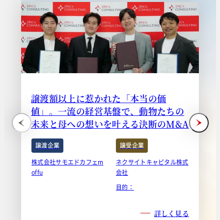
譲渡額以上に惹かれた「本当の価
値」。一流の経営基盤で、動物たちの
未来と母への想いを叶える決断のM&A
譲渡企業
譲受企業
株式会社サモエドカフェm
ネクサイトキャピタル株式
offu
会社
目的：
詳しく見る