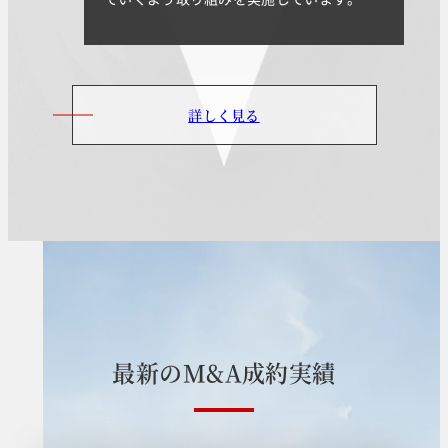
詳しく見る
最
新
の
M
&
A
成
約
実
績