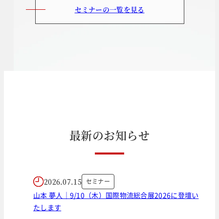
セミナーの一覧を見る
最
新
の
お
知
ら
せ
2026.07.15
セミナー
山本 夢人｜9/10（木）国際物流総合展2026に登壇い
たします