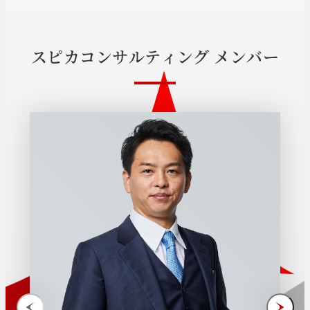
ス
ピ
カ
コ
ン
サ
ル
テ
ィ
ン
グ
メ
ン
バ
ー