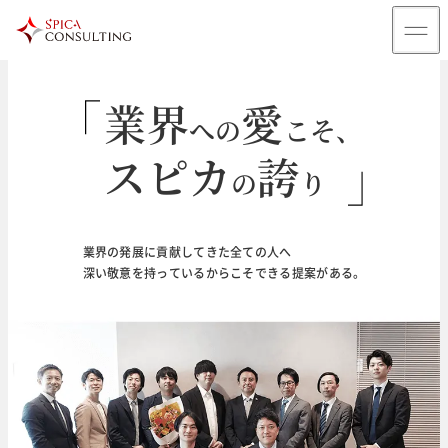
業界
愛
への
こそ、
スピカ
誇
の
り
輝
未来
く
のために
業界の発展に貢献してきた全ての人へ
深い敬意を持っているからこそできる提案がある。