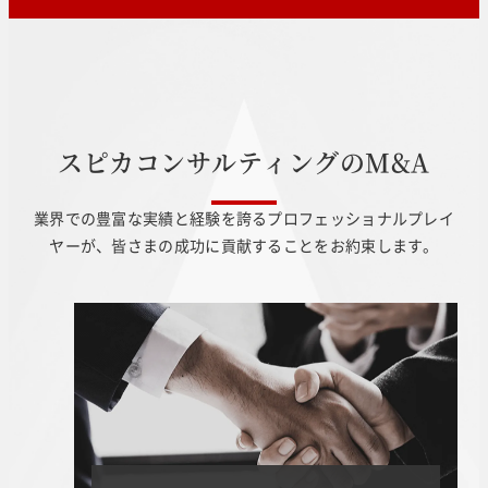
ス
ピ
カ
コ
ン
サ
ル
テ
ィ
ン
グ
の
M
&
A
業界での豊富な実績と経験を誇るプロフェッショナルプレイ
ヤーが、皆さまの成功に貢献することをお約束します。