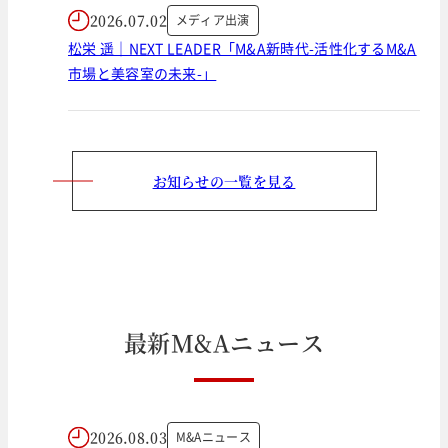
2026.07.02
メディア出演
松栄 遥｜NEXT LEADER「M&A新時代-活性化するM&A
市場と美容室の未来-」
お知らせの一覧を見る
最
新
M
&
A
ニ
ュ
ー
ス
2026.08.03
M&Aニュース