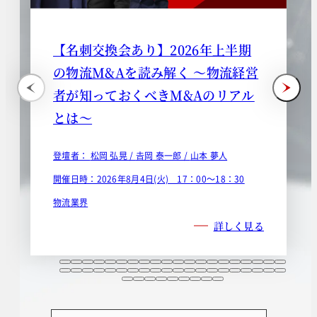
【名刺交換会あり】2026年上半期
の物流M&Aを読み解く ～物流経営
者が知っておくべきM&Aのリアル
とは～
登壇者：
松岡 弘晃 /
𠮷岡 泰一郎 /
山本 夢人
開催日時：2026年8月4日(火) 17：00～18：30
物流業界
詳しく見る