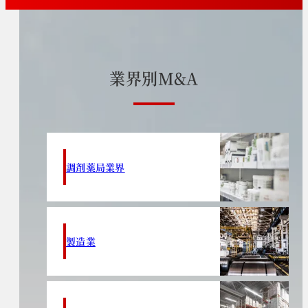
業
界
別
M
&
A
調剤薬局業界
製造業