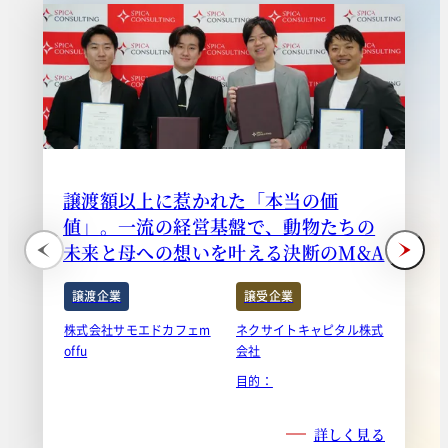
譲渡額以上に惹かれた「本当の価
値」。一流の経営基盤で、動物たちの
未来と母への想いを叶える決断のM&A
譲渡企業
譲受企業
株式会社サモエドカフェm
ネクサイトキャピタル株式
offu
会社
目的：
詳しく見る