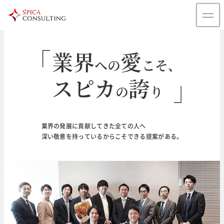
業界
愛
への
こそ、
スピカ
誇
の
り
輝
未来
く
のために
業界の発展に貢献してきた全ての人へ
深い敬意を持っているからこそできる提案がある。