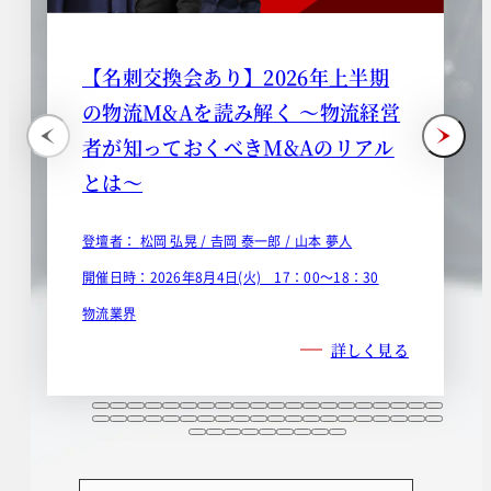
【名刺交換会あり】2026年上半期
の物流M&Aを読み解く ～物流経営
者が知っておくべきM&Aのリアル
とは～
登壇者：
松岡 弘晃 /
𠮷岡 泰一郎 /
山本 夢人
開催日時：2026年8月4日(火) 17：00～18：30
物流業界
詳しく見る