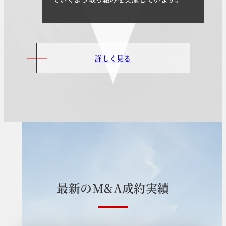
詳しく見る
最
新
の
M
&
A
成
約
実
績