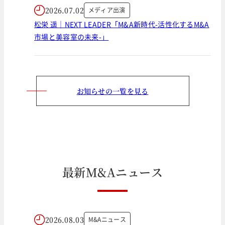
2026.07.02
メディア出演
松栄 遥｜NEXT LEADER「M&A新時代-活性化するM&A
市場と美容室の未来-」
お知らせの一覧を見る
最
新
M
&
A
ニ
ュ
ー
ス
2026.08.03
M&Aニュース