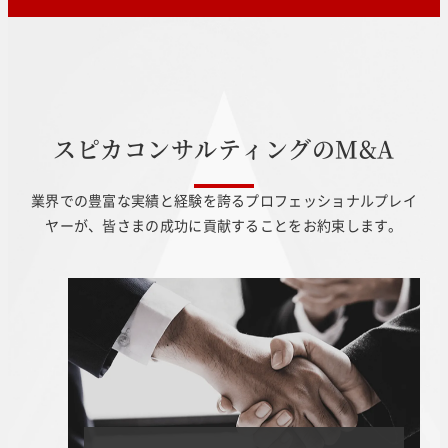
ス
ピ
カ
コ
ン
サ
ル
テ
ィ
ン
グ
の
M
&
A
業界での豊富な実績と経験を誇るプロフェッショナルプレイ
ヤーが、皆さまの成功に貢献することをお約束します。