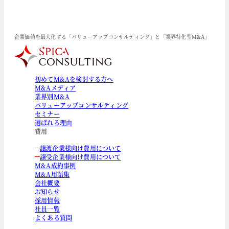
企業価値を最大化する「バリューアップコンサルティング」と「業界特化型M&A」
初めてM&Aを検討する方へ
M&Aメディア
業界別M&A
バリューアップコンサルティング
セミナー
選ばれる理由
費用
譲渡企業様向け費用について
譲受企業様向け費用について
M&A成約事例
M&A用語集
会社概要
お知らせ
採用情報
社員一覧
よくある質問