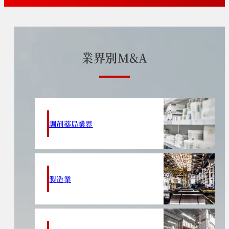
業
界
別
M
&
A
調剤薬局業界
製造業