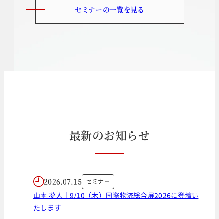
セミナーの一覧を見る
最
新
の
お
知
ら
せ
2026.07.15
セミナー
山本 夢人｜9/10（木）国際物流総合展2026に登壇い
たします