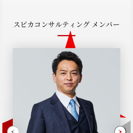
ス
ピ
カ
コ
ン
サ
ル
テ
ィ
ン
グ
メ
ン
バ
ー