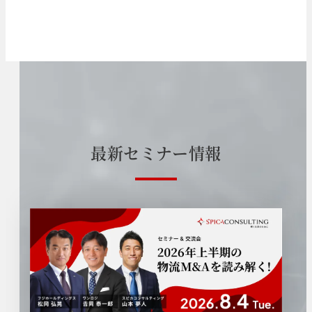
最
新
セ
ミ
ナ
ー
情
報