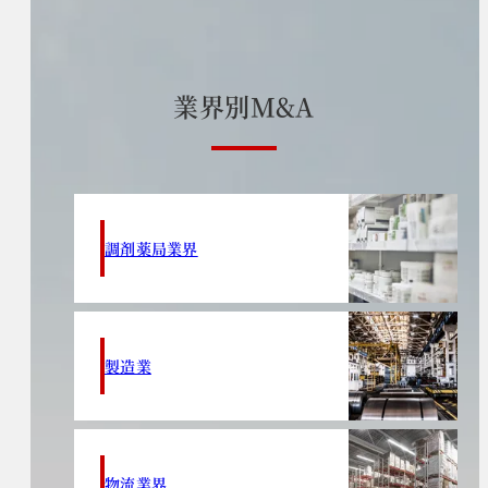
業
界
別
M
&
A
調剤薬局業界
製造業
物流業界