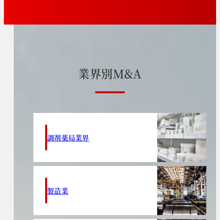
業
界
別
M
&
A
調剤薬局業界
製造業