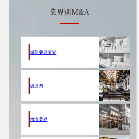
業
界
別
M
&
A
調剤薬局業界
製造業
物流業界