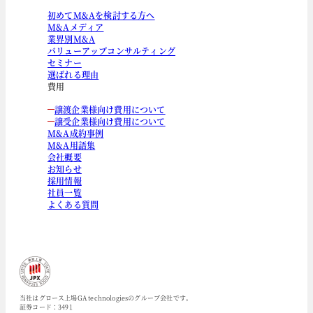
初めてM&Aを検討する方へ
M&Aメディア
業界別M&A
バリューアップコンサルティング
セミナー
選ばれる理由
費用
譲渡企業様向け費用について
譲受企業様向け費用について
M&A成約事例
M&A用語集
会社概要
お知らせ
採用情報
社員一覧
よくある質問
当社はグロース上場GA technologiesのグループ会社です。
証券コード：3491