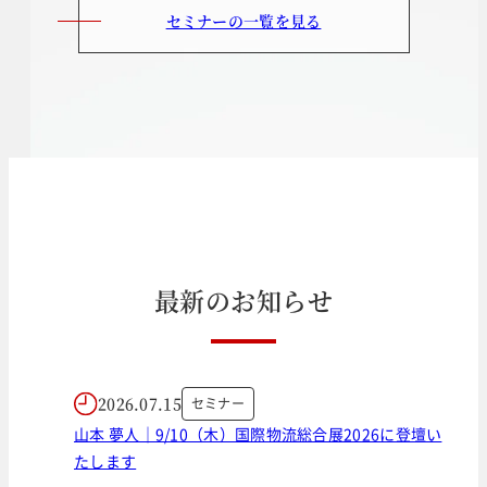
セミナーの一覧を見る
最
新
の
お
知
ら
せ
2026.07.15
セミナー
山本 夢人｜9/10（木）国際物流総合展2026に登壇い
たします