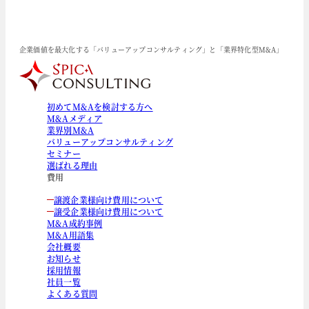
企業価値を最大化する「バリューアップコンサルティング」と「業界特化型M&A」
初めてM&Aを検討する方へ
M&Aメディア
業界別M&A
バリューアップコンサルティング
セミナー
選ばれる理由
費用
譲渡企業様向け費用について
譲受企業様向け費用について
M&A成約事例
M&A用語集
会社概要
お知らせ
採用情報
社員一覧
よくある質問