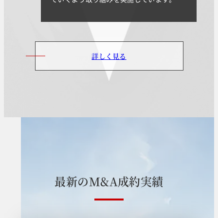
詳しく見る
最
新
の
M
&
A
成
約
実
績