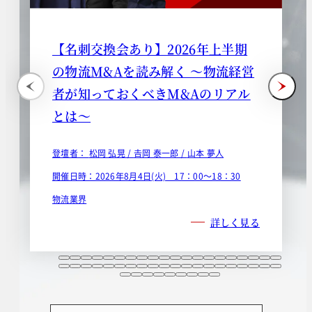
【名刺交換会あり】2026年上半期
の物流M&Aを読み解く ～物流経営
者が知っておくべきM&Aのリアル
とは～
登壇者：
松岡 弘晃 /
𠮷岡 泰一郎 /
山本 夢人
開催日時：2026年8月4日(火) 17：00～18：30
物流業界
詳しく見る