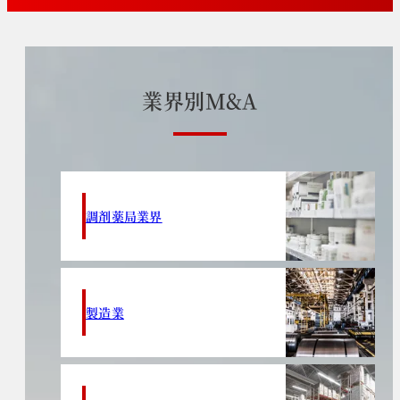
業
界
別
M
&
A
調剤薬局業界
製造業