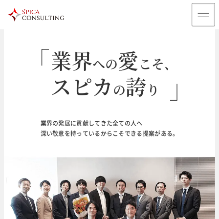
業界
愛
への
こそ、
スピカ
誇
の
り
輝
未来
く
のために
業界の発展に貢献してきた全ての人へ
深い敬意を持っているからこそできる提案がある。