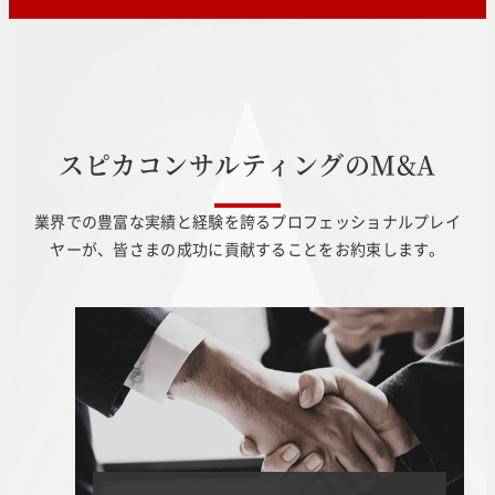
ス
ピ
カ
コ
ン
サ
ル
テ
ィ
ン
グ
の
M
&
A
業界での豊富な実績と経験を誇るプロフェッショナルプレイ
ヤーが、皆さまの成功に貢献することをお約束します。