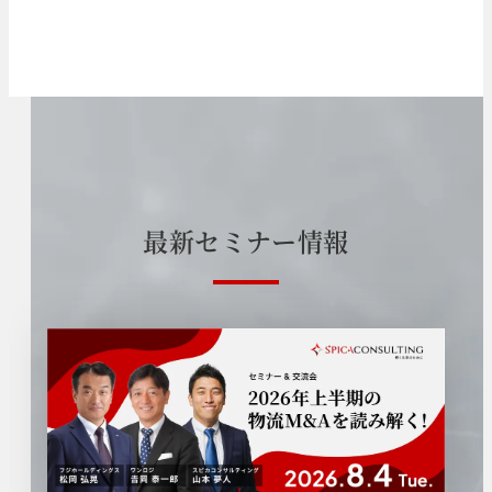
最
新
セ
ミ
ナ
ー
情
報