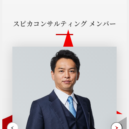
ス
ピ
カ
コ
ン
サ
ル
テ
ィ
ン
グ
メ
ン
バ
ー