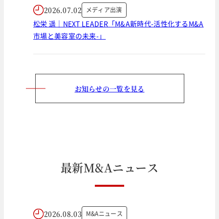
2026.07.02
メディア出演
松栄 遥｜NEXT LEADER「M&A新時代-活性化するM&A
市場と美容室の未来-」
お知らせの一覧を見る
最
新
M
&
A
ニ
ュ
ー
ス
2026.08.03
M&Aニュース