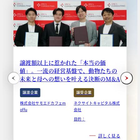
譲渡額以上に惹かれた「本当の価
値」。一流の経営基盤で、動物たちの
未来と母への想いを叶える決断のM&A
譲渡企業
譲受企業
株式会社サモエドカフェm
ネクサイトキャピタル株式
offu
会社
目的：
詳しく見る