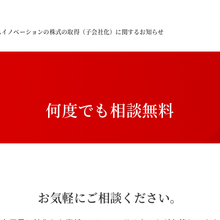
スイノベーションの株式の取得（子会社化）に関するお知らせ
何
度
で
も
相
談
無
料
お気軽にご相談ください。