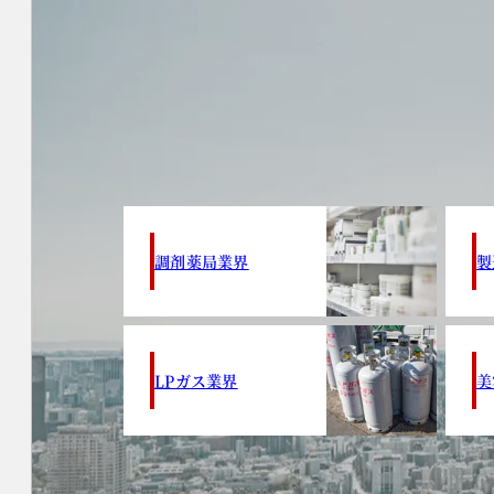
調剤薬局業界
製
LPガス業界
美