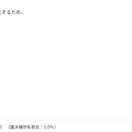
化するため。
個） （議決権所有割合：0.0％）