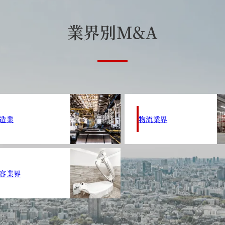
業
界
別
M
&
A
造業
物流業界
容業界