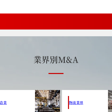
業
界
別
M
&
A
造業
物流業界