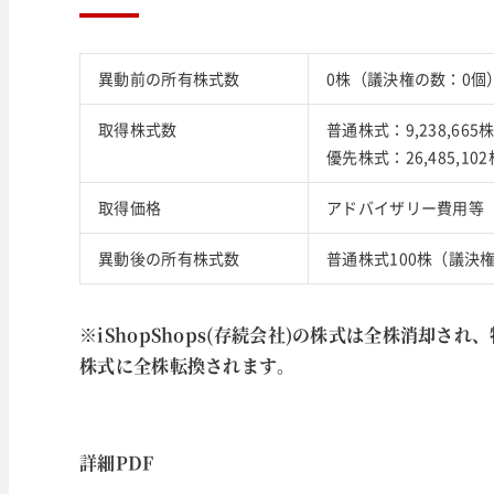
異動前の所有株式数
0株（議決権の数：0個
取得株式数
普通株式：9,238,665
優先株式：26,485,10
取得価格
アドバイザリー費用等（概
異動後の所有株式数
普通株式100株（議決権
※iShopShops(存続会社)の株式は全株消却され、
株式に全株転換されます。
詳細PDF