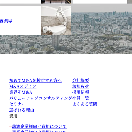
容業界
初めてM&Aを検討する方へ
会社概要
M&Aメディア
お知らせ
業界別M&A
採用情報
バリューアップコンサルティング
社員一覧
セミナー
よくある質問
選ばれる理由
費用
譲渡企業様向け費用について