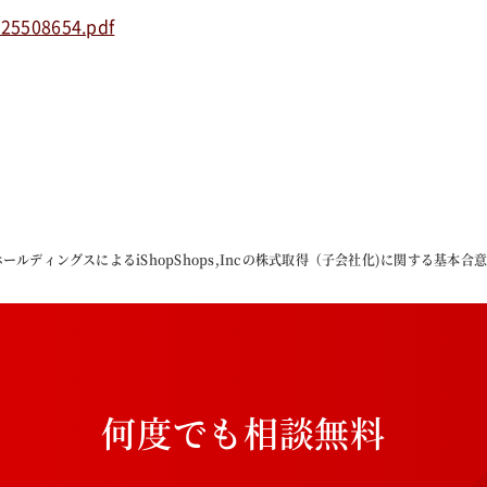
125508654.pdf
ールディングスによるiShopShops,Incの株式取得（子会社化)に関する基本
何
度
で
も
相
談
無
料