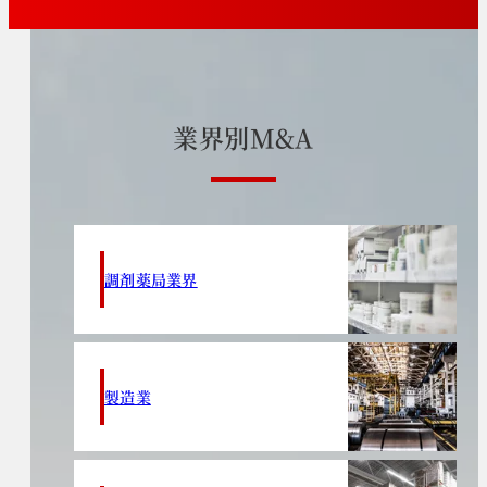
業
界
別
M
&
A
調剤薬局業界
製造業